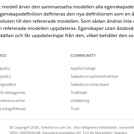
modell ärver den sammansatta modellen alla egenskapsdefi
enskapsdefinition definieras den nya definitionen som en ås
nsluten till den refererade modellen. Som sådan ändras inte 
n refererade modellen uppdateras. Egenskaper utan åsidosät
akällan och får uppdateringar från den, vilket behåller den s
kan du alltid återställa åsidosättningen och återuppta autom
RCE
COMMUNITY
s av Data 360. Se
Tillgänglighet för Data 360-version
.
policy
AppExchange
policy
Salesforce-administratörer
 KRÄVS
gsvillkor
Salesforce-utvecklare
 för deltagande
Trailhead
Behörighetsuppsättning:
referenscenter
Utbildning
Data Cloud-arkitekt
 integritetsval
Trust
OCH
Objektet Semantiska mode
© Copyright 2026, Salesforce.com Inc. Alla rättigheter förbehålles. Varumärk
SFDC SWEDEN AB, Klarabergsviadukten 63, 111 64 Stockholm, Sweden