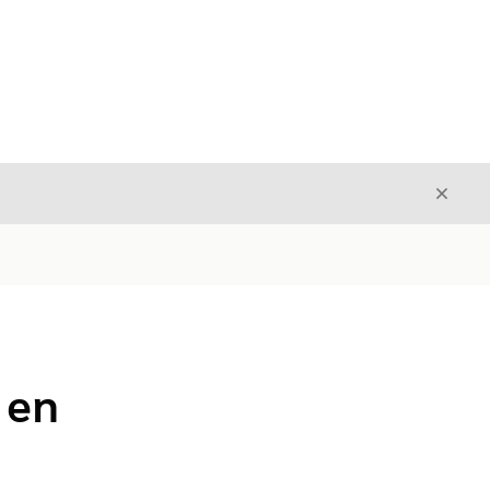
Stäng
Stäng
 en