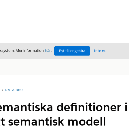
gssystem. Mer information
här
.
Byt till engelska
Inte nu
T
DATA 360
emantiska definitioner i
 semantisk modell