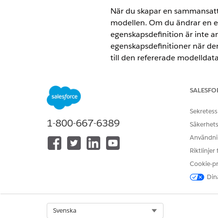
När du skapar en sammansatt 
modellen. Om du ändrar en eg
egenskapsdefinition är inte a
egenskapsdefinitioner när de
till den refererade modelldat
till de ursprungliga värdena 
VERSIONER SOM KRÄVS
SALESFO
Tillgängliga i:
Alla versioner
stöd
Sekretess
1-800-667-6389
Säkerhets
ANVÄNDARBEHÖRIGHETER SOM
Användnin
Skapa en semantisk modell:
Riktlinjer
Cookie-p
Dina
Select Org
Svenska