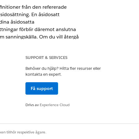
nitioner från den refererade
idosättning. En åsidosatt
dina åsidosatta
tningar förblir däremot anslutna
om sanningskälla. Om du vill återgå
atiska uppdateringar.
SUPPORT & SERVICES
Behöver du hjälp? Hitta fler resurser eller
kontakta en expert.
Få support
Drivs av
Experience Cloud
ller
en tillhör respektive ägare.