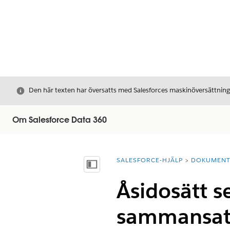
Stäng
Den här texten har översatts med Salesforces maskinöversättnin
Om Salesforce Data 360
SALESFORCE-HJÄLP
DOKUMEN
Du är här:
Visa innehållsförteckning
Åsidosätt s
sammansatt