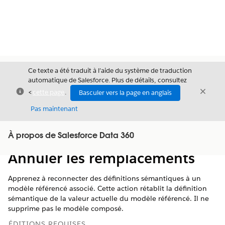
Ce texte a été traduit à l’aide du système de traduction
automatique de Salesforce. Plus de détails, consultez
Fermer
Ferme
<
cette page
.
Basculer vers la page en anglais
Fermer
Pas maintenant
Table des
À propos de Salesforce Data 360
Afficher la table des matières
matières
Annuler les remplacements
Apprenez à reconnecter des définitions sémantiques à un
modèle référencé associé. Cette action rétablit la définition
sémantique de la valeur actuelle du modèle référencé. Il ne
supprime pas le modèle composé.
ÉDITIONS REQUISES