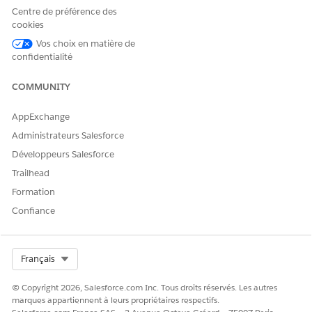
Lorsque le remplacement est retiré, la propriété se
Centre de préférence des
reconnecte au modèle référencé et reçoit
cookies
automatiquement les futures mises à jour. Vérifiez que
l'icône d'indicateur de remplacement n'est plus affichée.
Vos choix en matière de
confidentialité
COMMUNITY
CET ARTICLE A-T-IL RÉSOLU VOTRE PROBLÈME ?
AppExchange
Dites-nous ce que nous pouvons améliorer !
Administrateurs Salesforce
Oui
Non
Développeurs Salesforce
Trailhead
Formation
Confiance
Select Org
Français
© Copyright 2026, Salesforce.com Inc. Tous droits réservés. Les autres
marques appartiennent à leurs propriétaires respectifs.