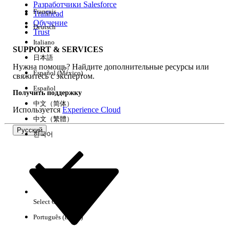
Разработчики Salesforce
Français
Trailhead
Возможности
Обучение
Deutsch
Trust
Italiano
SUPPORT & SERVICES
日本語
Нужна помощь? Найдите дополнительные ресурсы или
Очистить все
Готово
Español (México)
свяжитесь с экспертом.
Español
Получить поддержку
中文（简体）
Используется
Experience Cloud
中文（繁體）
Русский
한국어
Select Org
Русский
Português (Brasil)
Результаты отсутствуют