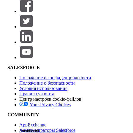
Фильтры (0)
ВЫБРАТЬ ФИЛЬТРЫ
Добавить
Область продуктов
Влияние на функции
SALESFORCE
Положение о конфиденциальности
Положение о безопасности
Условия использования
Правила участия
Центр настроек cookie-файлов
Your Privacy Choices
Версия
COMMUNITY
AppExchange
Администраторы Salesforce
Английский