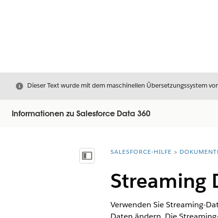
Schließen
Dieser Text wurde mit dem maschinellen Übersetzungssystem von S
Informationen zu Salesforce Data 360
SALESFORCE-HILFE
DOKUMENT
Sie befinden sich hier:
Inhalt anzeigen
Streaming
Verwenden Sie Streaming-Dat
Daten ändern. Die Streaming-A