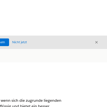
Schli
seln
Nicht jetzt
Schließ
 wenn sich die zugrunde liegenden
lüssig und bietet ein besser