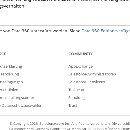
gsverhalten.
e von Data 360 unterstützt werden. Siehe
Data 360-Editionsverfügb
tualisierungen, die auf definierten Intervallen basieren,
sich die Quelldaten ändern. Streaming aktualisiert nur die 
RCE
COMMUNITY
eistung gewährleistet und sicherstellt, dass Metadaten und 
utzerklärung
AppExchange
endiagramme, wenn Sie die Datenverfügbarkeit nahezu in E
ngsplänen reduziert ist.
tserklärung
Salesforce-Administratoren
bedingungen
Salesforce-Entwickler
richtlinien
Trailhead
g-Aktualisierung wird für Datendiagramme mit N:1-Beziehungen z
DMOs) oder Filterbedingungen nicht unterstützt. Nachdem ein Da
reinstellungscenter
Schulung
gstyp nicht mehr zwischen Streaming und geplant ändern. Wenn Sie
e Datenschutzauswahlen
Trust
stellen Sie ein neues Datendiagramm mit der erforderlichen Konfi
© Copyright 2026, Salesforce.com Inc. Alle Rechte vorbehalten. Die versch
Salesforce.com Germany GmbH, Erika-Mann-Str. 31, 80636 München, Deut