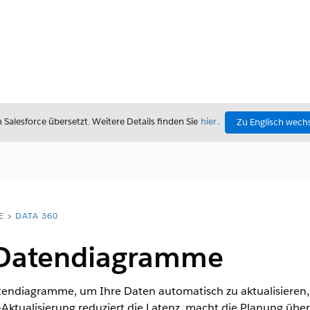
alesforce übersetzt. Weitere Details finden Sie
hier
.
Zu Englisch wech
E
DATA 360
 Datendiagramme
endiagramme, um Ihre Daten automatisch zu aktualisieren,
ktualisierung reduziert die Latenz, macht die Planung überf