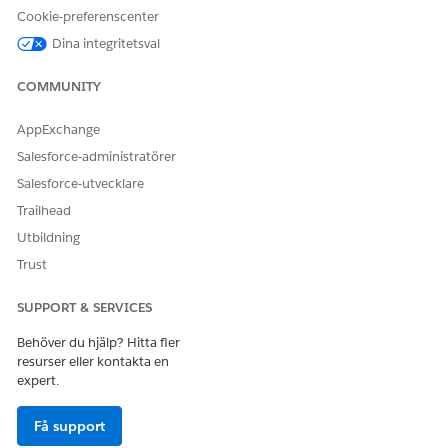
deltagande datamodellobjekt (DMO) eller filtervillkor. När
Cookie-preferenscenter
en datagraf har skapats går det inte att ändra
Dina integritetsval
uppdateringstypen mellan streaming och schemalagd. För
att använda en annan uppdateringstyp, skapa en ny
COMMUNITY
datagraf med den konfiguration som behövs.
AppExchange
Salesforce-administratörer
Salesforce-utvecklare
LÖSTE DENNA ARTIKEL DITT PROBLEM?
Trailhead
Berätta för oss vad vi kan förbättra!
Utbildning
Ja
Nej
Trust
SUPPORT & SERVICES
Behöver du hjälp? Hitta fler
resurser eller kontakta en
expert.
Få support