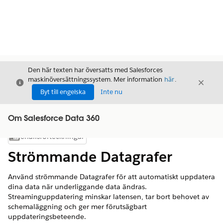
Den här texten har översatts med Salesforces
maskinöversättningssystem. Mer information
här
.
Stäng
Stäng
Stäng
Byt till engelska
Inte nu
Om Salesforce Data 360
Innehållsförteckningar
Visa innehållsförteckning
Strömmande Datagrafer
Använd strömmande Datagrafer för att automatiskt uppdatera
dina data när underliggande data ändras.
Streaminguppdatering minskar latensen, tar bort behovet av
schemaläggning och ger mer förutsägbart
uppdateringsbeteende.