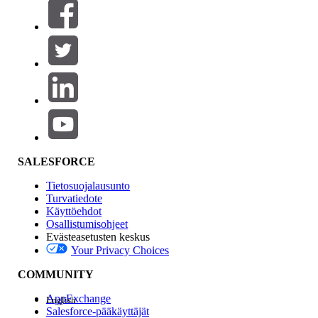
Suodattimet (0)
VALITSE SUODATTIMET
Lisää
Tuotealue
Ominaisuuden vaikutus
SALESFORCE
Tietosuojalausunto
Turvatiedote
Käyttöehdot
Osallistumisohjeet
Evästeasetusten keskus
Your Privacy Choices
Edition
COMMUNITY
AppExchange
English
Salesforce-pääkäyttäjät