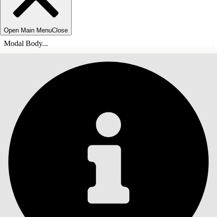
Open Main Menu
Close
Modal Body...
SISÄLLYSLUETTELO
Haku
Näytä sisällysluettelo
Sisällysluettelo