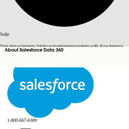
Haku
Sulje
Tämä teksti on käännetty Salesforcen konekäännösjärjestelmän avulla. Katso lisätietoja
About Salesforce Data 360
Vaihda englantiin
Ei nyt
täältä
.
Sulje
Sulje
1-800-667-6389