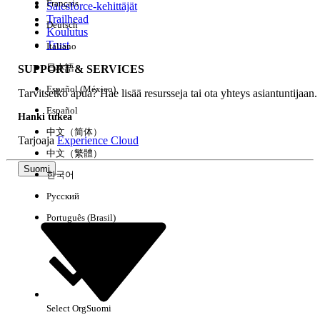
Français
Salesforce-kehittäjät
Trailhead
Deutsch
Kokemus
Koulutus
Trust
Italiano
日本語
SUPPORT & SERVICES
Español (México)
Tarvitsetko apua? Hae lisää resursseja tai ota yhteys asiantuntijaan.
Tyhjennä kaikki
Valmis
Español
Hanki tukea
中文（简体）
Tarjoaja
Experience Cloud
中文（繁體）
Suomi
한국어
Русский
Português (Brasil)
Select Org
Suomi
Ei tuloksia