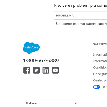
Risolvere i problemi più comuni
PROBLEMA
Un utente esterno autenticato ve
SALESFO
Informativ
1-800-667-6389
Informati
Condizioni
Un utente esterno non identifica
Linee gui
Centro pr
Le t
Select Org
Italiano