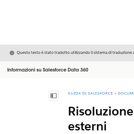
Chiudi
Questo testo è stato tradotto utilizzando il sistema di traduzione 
Informazioni su Salesforce Data 360
GUIDA DI SALESFORCE
DOCUM
Ti trovi qui:
Mostra sommario
Risoluzione 
esterni