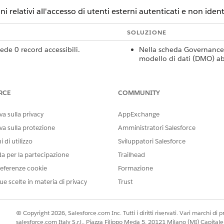
 relativi all'accesso di utenti esterni autenticati e non ident
SOLUZIONE
de 0 record accessibili.
Nella scheda Governance d
modello di dati (DMO) abbi
corretto (
ExternalData.
personalizzato).
Se non esiste un tag, agg
RCE
COMMUNITY
Attendere qualche minuto
Verificare che esista una 
autenticati.
a sulla privacy
AppExchange
Verificare che la policy li
va sulla protezione
Amministratori Salesforce
personalizzata assegnata 
 di utilizzo
Sviluppatori Salesforce
to accede ai dati senza una policy.
Verificare che il DMO non
da per la partecipazione
Trailhead
ExternalData.Visibili
eferenze cookie
Formazione
Rimuovere tutti i tag
Ext
oggetti interni.
ue scelte in materia di privacy
Trust
Data 360 è p
NOTA
© Copyright 2026, Salesforce.com Inc. Tutti i diritti riservati. Vari marchi di pro
predefinita. I dati
salesforce.com Italy S.r.l., Piazza Filippo Meda 5, 20121 Milano (MI) Capit