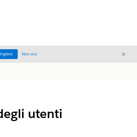
Chiud
'inglese
Non ora
Chiudi
degli utenti