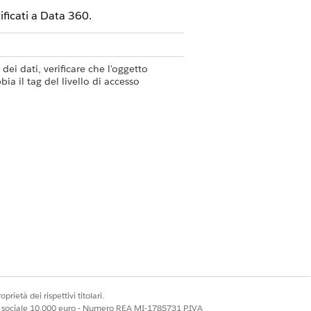
ificati a Data 360.
ei dati, verificare che l'oggetto
a il tag del livello di accesso
o tag
Visibility.Portal
iungerne uno e salvarlo.
 e testare nuovamente l'accesso.
policy Consenti per gli utenti esterni
miti l'accesso in base all'autorizzazione
al profilo utente esterno autenticato.
 disponga del tag
.
ty.Public
dagli
ernalData.Visibility.Public
rotetto per impostazione
prietà dei rispettivi titolari.
 senza tag o policy rimangono
ale sociale 10.000 euro - Numero REA MI-1785731 P.IVA