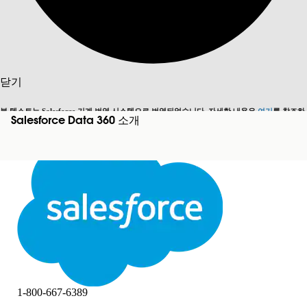
검색
닫기
본 텍스트는 Salesforce 기계 번역 시스템으로 번역되었습니다. 자세한 내용은
여기
를 참조하
Salesforce Data 360 소개
영어로 전환
지금 안 함
세요.
닫기
닫기
1-800-667-6389