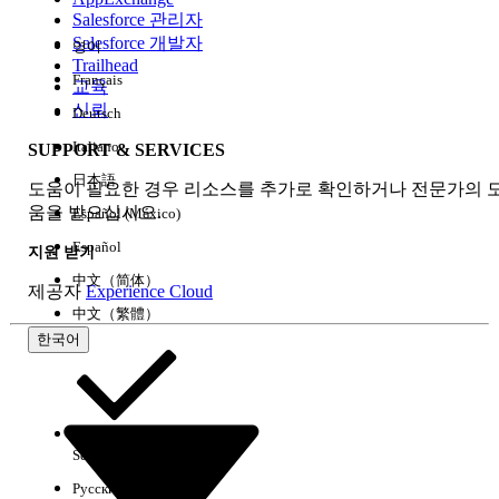
Salesforce 관리자
Salesforce 개발자
영어
경험
Trailhead
Français
교육
신뢰
Deutsch
Italiano
SUPPORT & SERVICES
모두 지우기
완료
日本語
도움이 필요한 경우 리소스를 추가로 확인하거나 전문가의 
움을 받으십시오.
Español (México)
Español
지원 받기
中文（简体）
제공자
Experience Cloud
中文（繁體）
한국어
Select Org
한국어
Русский