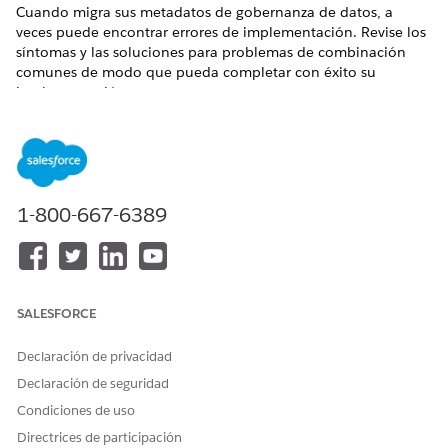
Cuando migra sus metadatos de gobernanza de datos, a
veces puede encontrar errores de implementación. Revise los
síntomas y las soluciones para problemas de combinación
comunes de modo que pueda completar con éxito su
implementación entre entornos.
PROBLEMA
SOLUCIÓN RECOMENDADA
La implementación falla
Implemente el objeto al que
porque una política de
se hace referencia primero,
seguridad a nivel de registro
o inclúyalo en la misma
1-800-667-6389
(RLS) con uniones hace
implementación o en una
referencia a un objeto de
implementación anterior del
modelo de datos (DMO) u
kit de datos de DevOps.
objeto de lago de datos
(DLO) que no existe en el
entorno de destino.
SALESFORCE
La implementación falla
Elimine la asignación de
Declaración de privacidad
porque se incluye una
etiquetas personalizadas de
asignación de etiqueta
la organización de origen, o
Declaración de seguridad
personalizada en la
bien vuelva a diseñar la
Condiciones de uso
implementación.
política para utilizar
únicamente etiquetas
Directrices de participación