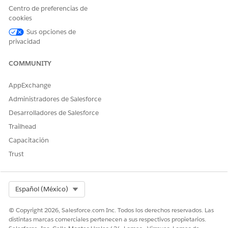
estándar.
Centro de preferencias de
cookies
La implementación se
Verifique que la política se
realiza correctamente, pero
asoció con un objeto
Sus opciones de
una política no aparece en
incluido en el kit de datos
privacidad
el entorno de destino.
de DevOps. Las políticas no
se implementan de forma
COMMUNITY
independiente.
Error de permiso durante la
Verifique que el usuario de
AppExchange
implementación.
implementación tiene el
Administradores de Salesforce
conjunto de permisos
Arquitecto de Data Cloud en
Desarrolladores de Salesforce
el entorno de destino.
Trailhead
Capacitación
Trust
¿RESOLVIÓ ESTE ARTÍCULO SU PROBLEMA?
¡Háganos saber cómo podemos mejorar!
Select Org
Español (México)
Sí
No
© Copyright 2026, Salesforce.com Inc. Todos los derechos reservados. Las
distintas marcas comerciales pertenecen a sus respectivos propietarios.