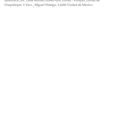
Salesforce, Inc. Calle Montes Urales 424, Lomas - Virreyes, Lomas de
Chapultepec V Secc., Miguel Hidalgo, 11000 Ciudad de México