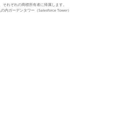
d. それぞれの商標は、それぞれの商標所有者に帰属します。
はい
いいえ
ーデンタワー（Salesforce Tower）