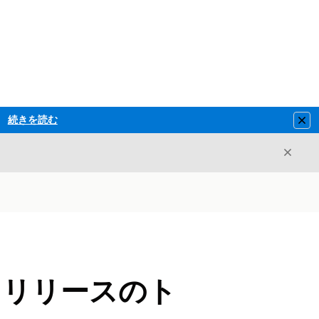
続きを読む
Clo
閉じ
閉じる
バックリリースのト