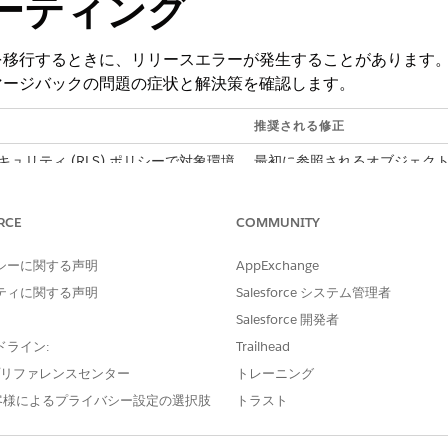
ーティング
を移行するときに、リリースエラーが発生することがあります
マージバックの問題の症状と解決策を確認します。
推奨される修正
リティ (RLS) ポリシーで対象環境
最初に参照されるオブジェク
クト (DMO) またはデータレイクオ
DevOps データキットリリー
いるため、リリースに失敗します。
RCE
COMMUNITY
てが含まれているため、リリースが失
ソース組織からカスタムタグ
使用するようにポリシーを再
シーに関する声明
AppExchange
にポリシーが表示されない。
ポリシーが DevOps デー
ティに関する声明
Salesforce システム管理者
れていることを確認します。
Salesforce 開発者
リリースするユーザーに対象環境の
ドライン:
Trailhead
セットがあることを確認しま
e プリファレンスセンター
トレーニング
客様によるプライバシー設定の選択肢
トラスト