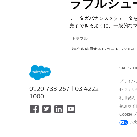
ラブルシュ
データガバナンスメタデータ
完了できるように、一般的な
トラブル
結合を使用するレコードレベルセキュ
に存在しないデータモデルオブジェ
ブジェクト (DLO) を参照して
SALESFO
リリースにカスタムタグの割り当
敗する。
プライバ
0120-733-257 | 03-4222-
リリースは成功するが、対象環境
セキュリ
1000
利用規約
リリース中の権限エラー。
参加ガイ
Cooki
お