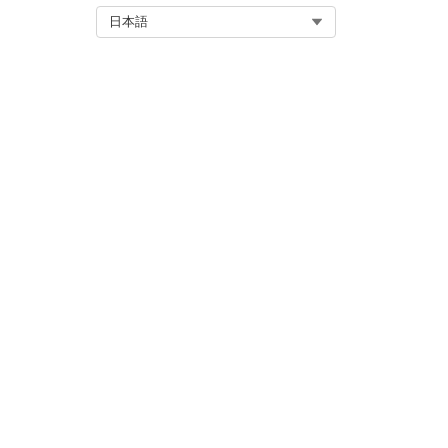
この記事で問題は解決されましたか
Select Org
日本語
ご意見をお待ちしております。