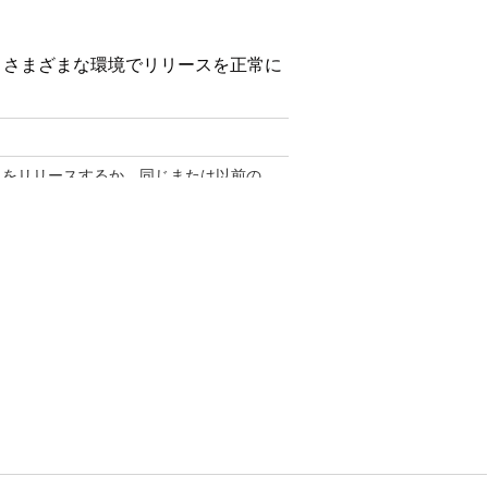
。さまざまな環境でリリースを正常に
トをリリースするか、同じまたは以前の
スに含めます。
の割り当てを削除するか、標準タグのみを
設計します。
タキットに含まれるオブジェクトに関連付けら
ポリシーは個別にリリースされません。
「Data Cloud アーキテクト」権限
す。