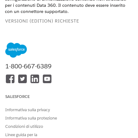
per i contenuti Data 360. Il contenuto deve essere inserito
con un connettore supportato.
VERSIONI (EDITION) RICHIESTE
Disponibile nelle versioni:
Tutte le versioni
supportate da
Data 360. Vedere
Data 360 Edition availability
.
AUTORIZZAZIONI UTENTE NECESSARIE
1-800-667-6389
Per visualizzare il contenuto
Profilo amministratore di
armonizzato
sistema O insieme di
autorizzazioni Data 360
Architect
SALESFORCE
Fase 1: Inserimento di contenuto con un connettore
supportato
Informativa sulla privacy
Inserire contenuti in Data 360 con uno qualsiasi dei
Informativa sulla protezione
connettori supportati
. Quando viene visualizzato il segno
Condizioni di utilizzo
di spunta nella schermata di configurazione UDLO per
Linee guida per la
abilitare l'armonizzazione, selezionare la casella. Tenere