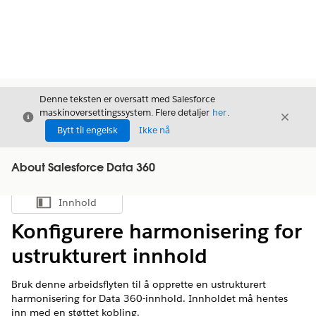
Denne teksten er oversatt med Salesforce
maskinoversettingssystem. Flere detaljer
her
.
Avslutt
Avslut
Avslutt
Bytt til engelsk
Ikke nå
About Salesforce Data 360
Innhold
Vis innholdsfortegnelse
Konfigurere harmonisering for
ustrukturert innhold
Bruk denne arbeidsflyten til å opprette en ustrukturert
harmonisering for Data 360-innhold. Innholdet må hentes
inn med en støttet kobling.