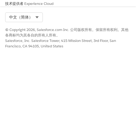
技术提供者
Experience Cloud
步骤 3：审查详细信息
Select Org
中文（简体）
审查详细信息，并开始协调过程。
© Copyright 2026, Salesforce.com Inc. 公司版权所有。保留所有权利。其他
查看协调配置的详细信息。要完成设置并完成协调配置，请单击
保
各商标均为其各自的所有人所有。
存
。
Salesforce, Inc. Salesforce Tower, 415 Mission Street, 3rd Floor, San
步骤 4：验证渲染并查看协调的内容
Francisco, CA 94105, United States
验证正确呈现的协调内容，并使用内容查看器查看结果。
使用协调
仪表板
来监测进程。
转到数据资源管理器，找到您的项目，单击统一数据模型对象
(HDMO) 记录，然后单击
查看
进行预览。
请注意，布局包含汇总和问答部分（如果您已启用）。
如果您需要更改 HDMO 的设置，请删除旧 HDMO 并创建新
HDMO。要随时运行协调作业，请从
仪表板
检查 HDMO 并选择
立即运行
。要删除 HDMO，请选择
删除
。
后续步骤：
在数据资源管理器中查看内容查看者用户参与见解