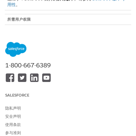
用性
。
所需用户权限
查看统一的内容
系统管理员简档或 Data 360
Architect 权限集
步骤 1：使用支持的连接器接收内容
使用任何
支持连接器
将内容引入 Data 360。当您在 UDLO 配置
1-800-667-6389
屏幕中看到启用协调的复选标记时，请选中该复选框。请记住，
在连接器中启用此功能会使用系统默认设置，这意味着 AI 丰富
（汇总和问答）被禁用。如果您对这些设置感到满意，则无需继
续。如果没有，请继续完成步骤。
请记住它的名称，因为您将需要在协调仪表板中找到 DMO。
SALESFORCE
确认 UDMO 已完成接收过程。
隐私声明
步骤 2：创建协调配置并将其与 UDMO 配对
安全声明
创建协调配置，为其命名，并将其与数据模型对象配对
使用条款
参与准则
从
应用程序启动
程序中，打开
Data Cloud