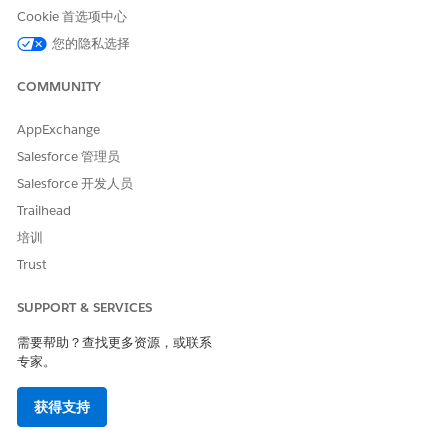
单击
内容处理
(如果您未看到，打开更多菜单)。
Cookie 首选项中心
单击
协调
。
您的隐私选择
单击
新建
。将出现“
选择要协调
的 DMO”屏幕。
从“
数据空间”
下拉列表中，选择要从中导入内容的数据空间。
COMMUNITY
要从搜索结果中筛选 DMO，您可以按 DMO 名称搜索或按
DMO 类型搜索。要按 DMO 名称进行搜索，请将 DMO 的名称
AppExchange
输入搜索字段。要按 DMO 类型搜索，使用下拉列表并选择
非结
Salesforce 管理员
构化
，以筛选非结构化 DMO。
从结果表中，选择包含要协调的 DMO 的行。
Salesforce 开发人员
在
协调配置详细信息
部分,输入
协调配置名称
的名称。
协调配置
Trailhead
API 名称
会自动使用您提供的名称进行填充，但您可以进行更
培训
改。API 名称必须是唯一的。
在“
启用 AI 丰富
”部分中，激活“为内容生成汇总和问答”选项。
Trust
如果您希望每个协调的内容项在文档顶部包含 AI 生成的汇总，
以及 AI 为文档生成的问答列表，请保持
活动状态
。如果您不想
SUPPORT & SERVICES
启用此功能，请关闭切换并确认它为
“无效
”。
需要帮助？查找更多资源，或联系
注:
在贵组织中启用 Einstein 生成式 AI 之前,此功能不会完全启
专家。
用。您可以稍后执行此操作。另请注意，此功能在启用后需要支
付账单和消费积分。Salesforce 建议将切换更改为
不活动
，如
获得支持
果您不打算启用 Einstein。
单击
下一步
。