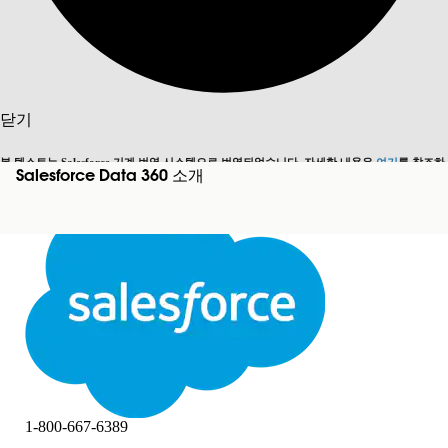
검색
닫기
본 텍스트는 Salesforce 기계 번역 시스템으로 번역되었습니다. 자세한 내용은
여기
를 참조하
Salesforce Data 360 소개
영어로 전환
지금 안 함
세요.
닫기
닫기
1-800-667-6389