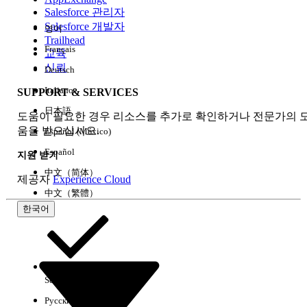
Salesforce 관리자
Salesforce 개발자
영어
경험
Trailhead
Français
교육
신뢰
Deutsch
Italiano
SUPPORT & SERVICES
모두 지우기
완료
日本語
도움이 필요한 경우 리소스를 추가로 확인하거나 전문가의 
움을 받으십시오.
Español (México)
Español
지원 받기
中文（简体）
제공자
Experience Cloud
中文（繁體）
한국어
Select Org
한국어
Русский