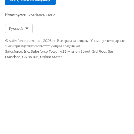
После завершения процесса клонирования войдите в новую
безопасную среду из производственной организации, как и в
любую другую безопасную среду.
Используется
Experience Cloud
Убедитесь, что клон скопировал все конфигурации в
настройках
Select Org
Русский
Data Cloud
.
© salesforce.com, inc., 2026 гг. Все права защищены. Упомянутые товарные
знаки принадлежат соответствующим владельцам.
Salesforce, Inc. Salesforce Tower, 415 Mission Street, 3rd Floor, San
ЭТА СТАТЬЯ РЕШИЛА ВАШУ ПРОБЛЕМУ?
Francisco, CA 94105, United States
Оставьте свой отзыв, чтобы мы могли стать лучше!
Да
Нет