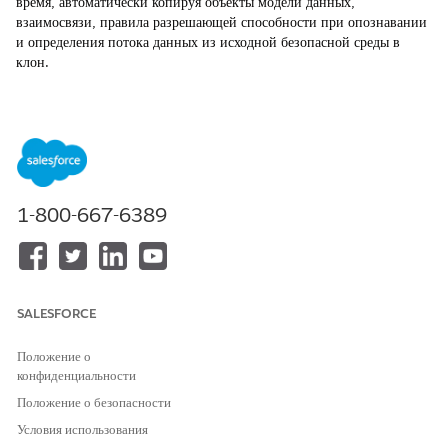
время, автоматически копируя объекты модели данных,
взаимосвязи, правила разрешающей способности при опознавании
и определения потока данных из исходной безопасной среды в
клон.
ТРЕБУЕМЫЕ ВЕРСИИ
Доступно в версиях:
Все версии,
поддерживаемые Data 360.
См.
Доступность версии Data 360
.
НЕОБХОДИМЫЙ НАБОР ПОЛНОМОЧИЙ ПОЛЬЗОВАТЕЛЯ
1-800-667-6389
Для клонирования безопасной
Набор полномочий:
среды Data 360:
Архитектор Data Cloud
Управление безопасными
средами
SALESFORCE
Положение о
Перед началом работы:
конфиденциальности
Обеспечьте данные 360 в исходной безопасной среде sandbox.
Положение о безопасности
Проверьте наличие в организации доступных лицензий
Условия использования
безопасной среды для создаваемого типа клона.