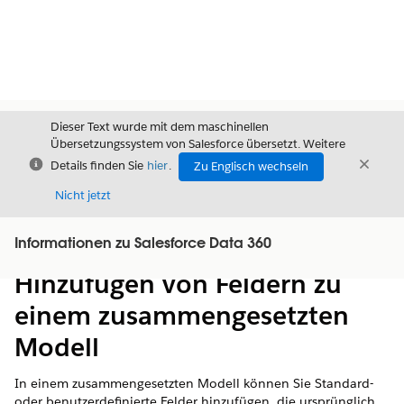
Dieser Text wurde mit dem maschinellen
Übersetzungssystem von Salesforce übersetzt. Weitere
Schließen
Schli
Details finden Sie
hier
.
Zu Englisch wechseln
Schließ
Nicht jetzt
Informationen zu Salesforce Data 360
Inhalt
Inhalt anzeigen
Hinzufügen von Feldern zu
einem zusammengesetzten
Modell
In einem zusammengesetzten Modell können Sie Standard-
oder benutzerdefinierte Felder hinzufügen, die ursprünglich