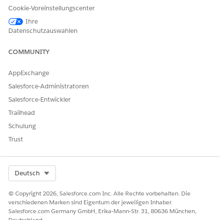
hinzugefügt und kann bei Bedarf gelöscht werden.
Cookie-Voreinstellungscenter
Ihre
Datenschutzauswahlen
COMMUNITY
HINWEIS
Innerhalb des zusammengesetzten Modells können Felder,
AppExchange
die ursprünglich im referenzierten Modell definiert wurden,
Salesforce-Administratoren
nicht gelöscht werden. Außerdem können Sie einer
berechneten Statistik, die im referenzierten Modell
Salesforce-Entwickler
definiert ist, kein Feld hinzufügen.
Trailhead
Schulung
Trust
KONNTEN SIE IHR PROBLEM MITHILFE DIESES ARTIKELS
LÖSEN?
Select Org
Deutsch
Geben Sie uns Feedback, damit wir uns verbessern können.
© Copyright 2026, Salesforce.com Inc. Alle Rechte vorbehalten. Die
Ja
Nein
verschiedenen Marken sind Eigentum der jeweiligen Inhaber.
Salesforce.com Germany GmbH, Erika-Mann-Str. 31, 80636 München,
Deutschland