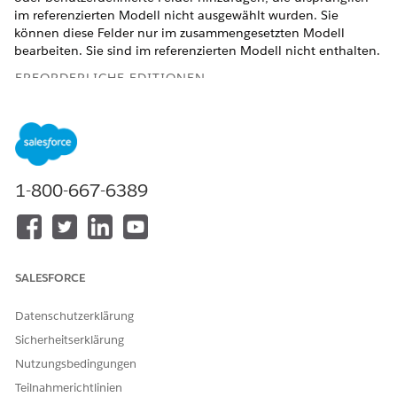
im referenzierten Modell nicht ausgewählt wurden. Sie
können diese Felder nur im zusammengesetzten Modell
bearbeiten. Sie sind im referenzierten Modell nicht enthalten.
ERFORDERLICHE EDITIONEN
Verfügbarkeit:
Verfügbarkeit:
1-800-667-6389
ERFORDERLICHE BENUTZERBERECHTIGUNGEN
SALESFORCE
Verwenden Sie die Option Datenobjekte für semantisches
Modell auswählen oder klicken Sie im linken Bereich für
Datenschutzerklärung
ein bestimmtes Datenobjekt auf Felder verwalten.
Sicherheitserklärung
Wählen Sie die Felder aus, die Sie hinzufügen und
Nutzungsbedingungen
bestätigen möchten.
Dieses Feld wird nur dem zusammengesetzten Modell
Teilnahmerichtlinien