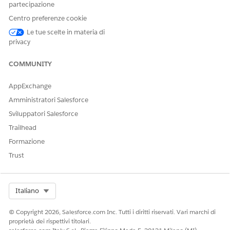
partecipazione
Centro preferenze cookie
Le tue scelte in materia di
privacy
NOTA
All'interno del modello composto, non è possibile
eliminare i campi originariamente definiti nel modello con
COMMUNITY
riferimenti. Inoltre, non è possibile aggiungere un campo a
un approfondimento calcolato definito nel modello con
AppExchange
riferimenti.
Amministratori Salesforce
Sviluppatori Salesforce
Trailhead
Formazione
QUESTO ARTICOLO HA RISOLTO IL PROBLEMA?
Trust
Facci sapere, così possiamo migliorare!
Sì
No
Select Org
Italiano
© Copyright 2026, Salesforce.com Inc. Tutti i diritti riservati. Vari marchi di
proprietà dei rispettivi titolari.