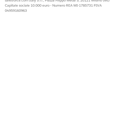
salesforce.com Italy S.r.l., Piazza Filippo Meda 5, 20121 Milano (MI)
Capitale sociale 10.000 euro - Numero REA MI-1785731 P.IVA
04959160963