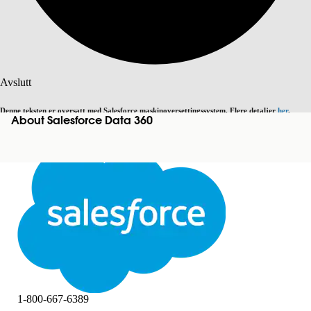
Søk
Avslutt
Denne teksten er oversatt med Salesforce maskinoversettingssystem. Flere detaljer
her
.
About Salesforce Data 360
Bytt til engelsk
Ikke nå
Avslutt
Avslutt
1-800-667-6389