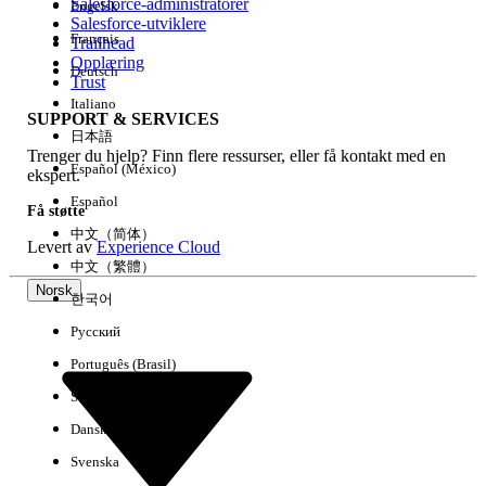
Salesforce-administratorer
Engelsk
Salesforce-utviklere
Français
Trailhead
Erfaring
Opplæring
Deutsch
Trust
Italiano
SUPPORT & SERVICES
日本語
Trenger du hjelp? Finn flere ressurser, eller få kontakt med en
Fjern alle
Utført
Español (México)
ekspert.
Español
Få støtte
中文（简体）
Levert av
Experience Cloud
中文（繁體）
Norsk
한국어
Русский
Português (Brasil)
Suomi
Dansk
Svenska