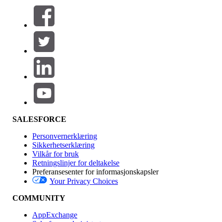
Filtre (0)
VELG FILTRE
Legg til
Produktområde
Funksjonsinnvirkning
SALESFORCE
Personvernerklæring
Sikkerhetserklæring
Vilkår for bruk
Retningslinjer for deltakelse
Preferansesenter for informasjonskapsler
Your Privacy Choices
Utgave
COMMUNITY
AppExchange