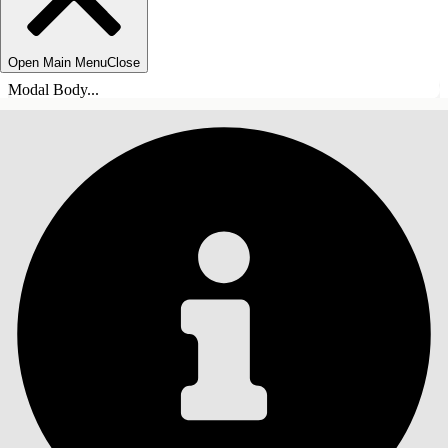
Open Main Menu
Close
Modal Body...
INNHOLD
Søk
Vis innholdsfortegnelse
Innhold