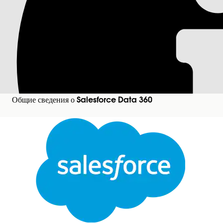
Переопределение по
вычисляемого свойс
Узнайте, как переопределить определение в составно
что позволяет сохранить настраиваемое определение
Общие сведения о Salesforce Data 360
Требуемые версии
Доступно в версиях:
Доступно в версиях:
Необходимые полномочия пользователя
Перед началом работы:
Проверьте создание
составной модели
.