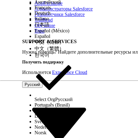
Английский
AppExchange
Français
Администраторы Salesforce
Deutsch
Разработчики Salesforce
Italiano
Trailhead
日本語
Обучение
Español (México)
Trust
Español
SUPPORT & SERVICES
中文（简体）
中文（繁體）
Нужна помощь? Найдите дополнительные ресурсы или
한국어
Получить поддержку
Используется
Experience Cloud
Русский
Select Org
Русский
Português (Brasil)
Suomi
Dansk
Svenska
Nederlands
Norsk