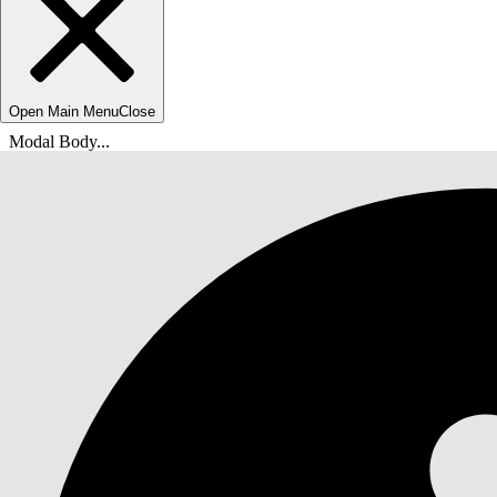
Open Main Menu
Close
Modal Body...
Вы находитесь здесь:
Справка Salesforce
Документы
Data 360