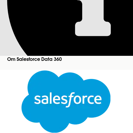
Åsidosätt ett fält, 
fältegenskap
Lär dig åsidosätta en definition i en sammansatt mo
så att du kan hålla den egna definitionen fri från
Om Salesforce Data 360
Versioner som krävs
Tillgängliga i:
Tillgängliga i:
Användarbehörigheter som krävs för att
Stäng
Den här texten har översatts med Salesforces maskinöversättningssystem. Mer information
h
Innan du börjar:
Kontrollera att du har skapat en
sammansatt mode