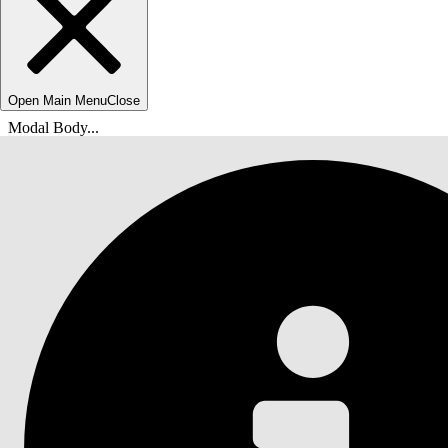
Open Main Menu
Close
Modal Body...
Du är här:
Salesforce-hjälp
Dokument
Data 360