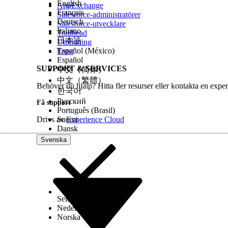
English
AppExchange
Français
Salesforce-administratörer
Deutsch
Salesforce-utvecklare
Italiano
Trailhead
日本語
Utbildning
Español (México)
Trust
Español
SUPPORT & SERVICES
中文（简体）
中文（繁體）
Behöver du hjälp? Hitta fler resurser eller kontakta en exper
한국어
Русский
Få support
Português (Brasil)
Drivs av
Suomi
Experience Cloud
Dansk
Svenska
Select Org
Svenska
Nederlands
Norska