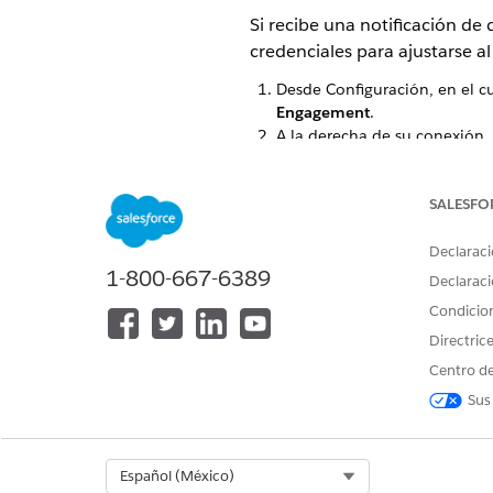
Si recibe una notificación d
credenciales para ajustarse a
Desde Configuración, en el 
Engagement
.
A la derecha de su conexión, 
A la derecha de sus credencia
Actualice sus credenciales.
SALESFO
Declaraci
1-800-667-6389
¿RESOLVIÓ ESTE ARTÍCULO SU 
Declaraci
¡Háganos saber cómo podemos m
Condicio
Directric
Centro de
Sus
Select Org
Español (México)