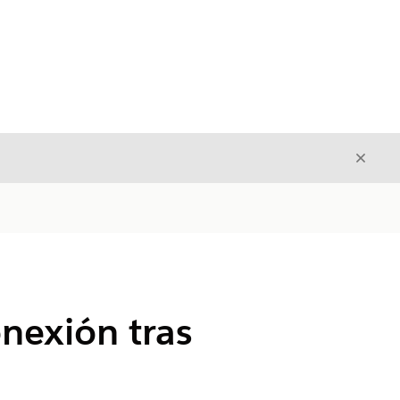
Cerrar
Cerrar
onexión tras