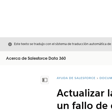
Cerrar
Este texto se tradujo con el sistema de traducción automática de
Acerca de Salesforce Data 360
AYUDA DE SALESFORCE
DOCUM
Usted está aquí:
Mostrar índice de materias
Actualizar 
un fallo de