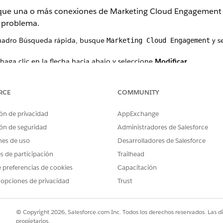
e que una o más conexiones de Marketing Cloud Engagement h
l problema.
cuadro Búsqueda rápida, busque
y s
Marketing Cloud Engagement
haga clic en la flecha hacia abajo y seleccione
Modificar
.
les, haga clic en
Gestionar
.
RCE
COMMUNITY
ón de privacidad
AppExchange
PROBLEMA?
ón de seguridad
Administradores de Salesforce
ejorar!
nes de uso
Desarrolladores de Salesforce
es de participación
Trailhead
 preferencias de cookies
Capacitación
 opciones de privacidad
Trust
© Copyright 2026, Salesforce.com Inc. Todos los derechos reservados. Las d
propietarios.