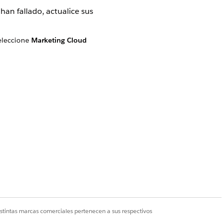
an fallado, actualice sus
eleccione
Marketing Cloud
Sí
No
istintas marcas comerciales pertenecen a sus respectivos