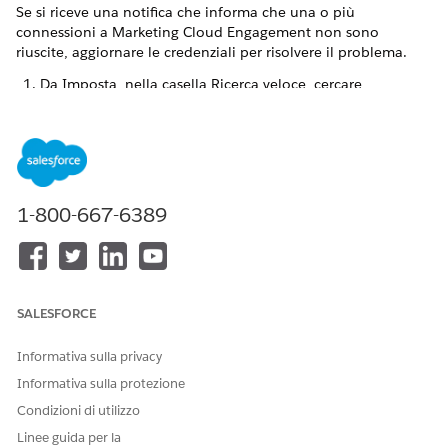
Se si riceve una notifica che informa che una o più
connessioni a Marketing Cloud Engagement non sono
riuscite, aggiornare le credenziali per risolvere il problema.
Da Imposta, nella casella Ricerca veloce, cercare
e selezionare
Marketing
Marketing Cloud Engagement
Cloud Engagement
.
A destra della connessione, fare clic sulla freccia Giù e
selezionare
Modifica
.
A destra delle credenziali, fare clic su
Gestisci
.
Aggiornare le credenziali.
1-800-667-6389
QUESTO ARTICOLO HA RISOLTO IL PROBLEMA?
SALESFORCE
Facci sapere, così possiamo migliorare!
Sì
No
Informativa sulla privacy
Informativa sulla protezione
Condizioni di utilizzo
Linee guida per la