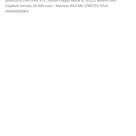
salesforce.com Italy S.r.l., Piazza Filippo Meda 5, 20121 Milano (MI)
Capitale sociale 10.000 euro - Numero REA MI-1785731 P.IVA
04959160963