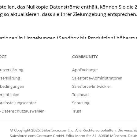
tstellen, das Nullkopie-Datenströme enthält, können Sie die
ng so aktualisieren, dass sie Ihrer Zielumgebung entsprechen
ationen in Umgebungen (Sandbox bis Produktion) höherstu
r Tabellen verweist, ohne den Datenstrom neu erstellen zu
RCE
COMMUNITY
ERFORDERLICHE BENUTZERBERECHTIGUNGEN
nfigurationen
Berechtigungssatz:
utzerklärung
AppExchange
tserklärung
Salesforce-Administratoren
Data Cloud-Architekt
bedingungen
Salesforce-Entwickler
richtlinien
Trailhead
r Registerkarte "
Datenströme
".
gestellten Zero Copy-Datenstrom in der Dropdown-Liste die Optio
reinstellungscenter
Schulung
tt "Datenbankkonfiguration" die Zieldatenbank, das Schema und die
e Datenschutzauswahlen
Trust
as neue Ziel dieselbe Schemadefinition wie das Original auf
© Copyright 2026, Salesforce.com Inc. Alle Rechte vorbehalten. Die versch
 Vorgang fehl.
Salesforce.com Germany GmbH, Erika-Mann-Str. 31, 80636 München, Deut