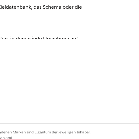
 Zieldatenbank, das Schema oder die
.
fen, in denen jede Umgebung auf
 müssen.
n
Datenstrom bearbeiten
aus.
 Tabelle entsprechend Ihrer
weist. Wenn sich das Schema
iedenen Marken sind Eigentum der jeweiligen Inhaber.
schland