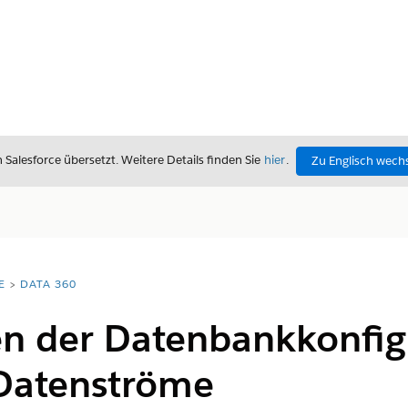
alesforce übersetzt. Weitere Details finden Sie
hier
.
Zu Englisch wech
E
DATA 360
en der Datenbankkonfig
Datenströme