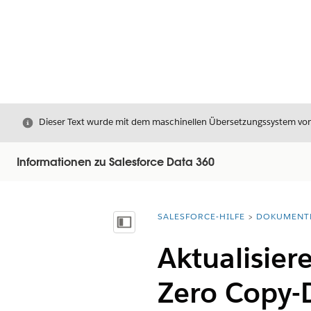
Schließen
Dieser Text wurde mit dem maschinellen Übersetzungssystem von S
Informationen zu Salesforce Data 360
SALESFORCE-HILFE
DOKUMENT
Sie befinden sich hier:
Inhalt anzeigen
Aktualisier
Zero Copy-