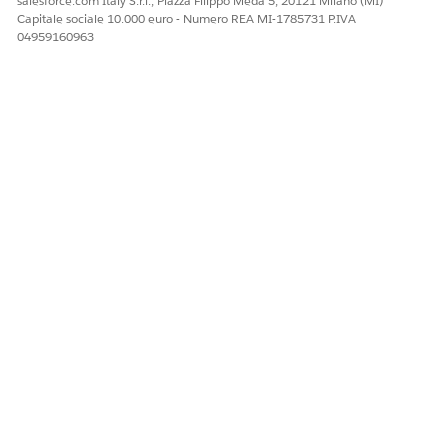
salesforce.com Italy S.r.l., Piazza Filippo Meda 5, 20121 Milano (MI)
Capitale sociale 10.000 euro - Numero REA MI-1785731 P.IVA
04959160963