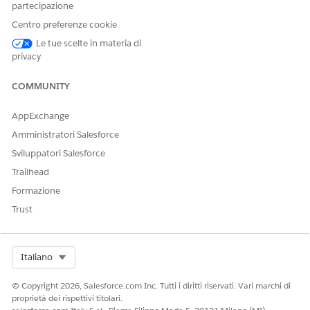
partecipazione
che corrispondano al proprio ambiente.
Centro preferenze cookie
Fai clic su
Salva
.
Data 360 conferma che la nuova destinazione ha la stessa
Le tue scelte in materia di
definizione dello schema dell'originale. Se lo schema è
privacy
diverso, l'operazione non riesce.
COMMUNITY
AppExchange
QUESTO ARTICOLO HA RISOLTO IL PROBLEMA?
Amministratori Salesforce
Facci sapere, così possiamo migliorare!
Sviluppatori Salesforce
Sì
No
Trailhead
Formazione
Trust
Select Org
Italiano
© Copyright 2026, Salesforce.com Inc. Tutti i diritti riservati. Vari marchi di
proprietà dei rispettivi titolari.