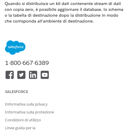
Quando si distribuisce un kit dati contenente stream di dati
con copia zero, è possibile aggiornare il database, lo schema
o la tabella di destinazione dopo la distribuzione in modo
che corrisponda all'ambiente di destinazione.
VERSIONI (EDITION) RICHIESTE
Ciò consente di promuovere le configurazioni in tutti gli
ambienti (da Sandbox a produzione) in cui ogni ambiente
punta a schemi o tabelle diversi senza ricreare lo stream di
dati.
1-800-667-6389
AUTORIZZAZIONI UTENTE NECESSARIE
Per aggiornare le
Insieme di autorizzazioni:
configurazioni del database
Architetto Data Cloud
SALESFORCE
Informativa sulla privacy
In Data 360, accedere alla scheda
Stream di dati
.
Accanto allo stream di dati copia zero distribuito,
Informativa sulla protezione
selezionare
Modifica stream di dati
dall'elenco a discesa.
Condizioni di utilizzo
Nella sezione Configurazione database, aggiornare il
Linee guida per la
database di destinazione, lo schema e la tabella in modo