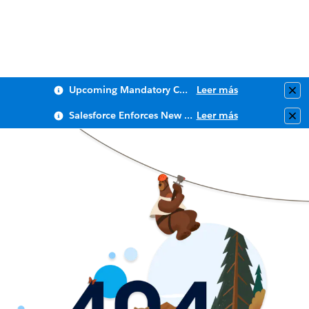
Upcoming Mandatory Changes to Public Key Infrastructure (PKI)
Leer más
Clo
Salesforce Enforces New Security Requirements in Summer 2026
Leer más
Clo