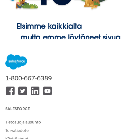
Etsimme kaikkialta
, mutta emme löytäneet sivua.
Palaa
aloitussivulle
1-800-667-6389
SALESFORCE
Tietosuojalausunto
Turvatiedote
Käyttöehdot