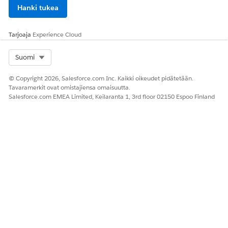
Hanki tukea
Tarjoaja
Experience Cloud
Select Org
Suomi
© Copyright 2026, Salesforce.com Inc. Kaikki oikeudet pidätetään.
Tavaramerkit ovat omistajiensa omaisuutta.
Salesforce.com EMEA Limited, Keilaranta 1, 3rd floor 02150 Espoo Finland