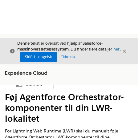
Denne tekst er oversat ved hjælp af Salesforce-
maskinoversættelsessystem. Du finder flere detaljer
her
.
Luk
Luk
Luk
Skift til engelsk
Ikke nu
Experience Cloud
Indhold
Vis indholdsfortegnelse
Føj Agentforce Orchestrator-
komponenter til din LWR-
lokalitet
For Lightning Web Runtime (LWR) skal du manuelt føje
Agentforce Orchestrator LWC-komponenter til dine