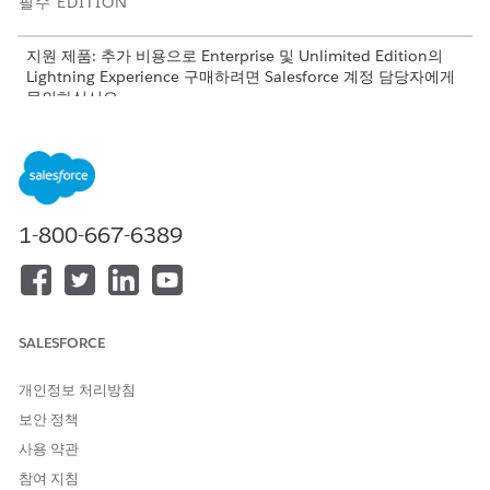
필수 EDITION
지원 제품: 추가 비용으로 Enterprise 및 Unlimited Edition의
Lightning Experience 구매하려면 Salesforce 계정 담당자에게
문의하십시오.
지원 제품: Build Your Own 템플릿을 사용하는 Aura
Experience Cloud 사이트
지원 제품: Build Your Own 템플릿을 사용하는 LWR
Experience Cloud 사이트
1-800-667-6389
필요한 사용자 권한
익스피리언스 빌더 구성 요소
Experience Cloud 관리
구성
SALESFORCE
설정에서 빠른 찾기 상자에
를 입력한 다
디지털 익스피리언스
개인정보 처리방침
음,
모든 사이트
를 선택합니다.
보안 정책
LWR 사이트 이름 옆에 있는
Builder
를 클릭합니다. 익스피리
언스 빌더가 새 브라우저 탭에서 열립니다.
사용 약관
페이지 메뉴에서 대화 인터페이스를 추가할 페이지로 이동합니
참여 지침