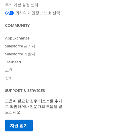
다.
쿠키 기본 설정 센터
구성 요소 패널에서
대화 페이지
구성 요소를 페이지로 끌어옵
니다.
귀하의 개인정보 보호 선택
홈페이지 또는 해당 랜딩 페이지로 이동합니다.
구성 요소 패널에서
제안 주제
구성 요소를 페이지로 끌어옵니
COMMUNITY
다.
탐색 페이지로 이동합니다. 구성 요소 패널에서
측면 막대
구성
AppExchange
요소를 페이지로 끌어옵니다.
Salesforce 관리자
게시
를 클릭합니다.
Salesforce 개발자
Trailhead
교육
이 기사를 통해 문제를 해결했습니까?
신뢰
개선을 위한 의견을 보내주세요.
SUPPORT & SERVICES
예
아니요
도움이 필요한 경우 리소스를 추가
로 확인하거나 전문가의 도움을 받
으십시오.
지원 받기