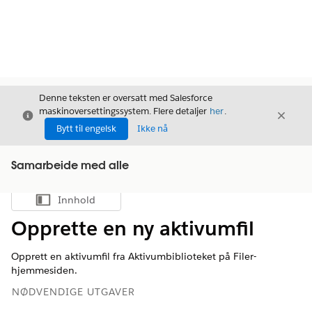
Denne teksten er oversatt med Salesforce
maskinoversettingssystem. Flere detaljer
her
.
Avslutt
Avslut
Avslutt
Bytt til engelsk
Ikke nå
Samarbeide med alle
Innhold
Vis innholdsfortegnelse
Opprette en ny aktivumfil
Opprett en aktivumfil fra Aktivumbiblioteket på Filer-
hjemmesiden.
NØDVENDIGE UTGAVER