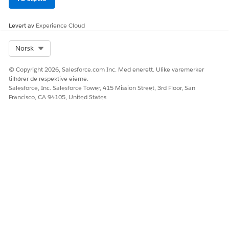
Klikk på
Lagre
. Aktivumfilen lagres til aktivumbiblioteket
og vises som en Aktivumfil-etikett.
Levert av
Experience Cloud
Select Org
Norsk
© Copyright 2026, Salesforce.com Inc. Med enerett. Ulike varemerker
tilhører de respektive eierne.
Hvis du vil se og redigere aktivumfilene i Oppsett,
MERK
Salesforce, Inc. Salesforce Tower, 415 Mission Street, 3rd Floor, San
skriver du inn
i
.
Aktivumfiler
hurtigsøk-feltet
Francisco, CA 94105, United States
SE OGSÅ:
Vise og redigere aktivumfiler
HJALP DENNE ARTIKKELEN MED Å LØSE PROBLEMET DITT?
La oss få vite det slik at vi kan forbedre!
Ja
Nei