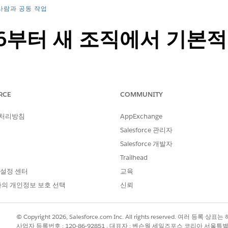
사람과 공동 작업
26부터 새 조직에서 기본적으
 Chatter 기본적으로 비활성화됩니다. 일부 Edition에서는 새 
RCE
COMMUNITY
에서는 관리자가 이 기능을 설정할 수 있습니다. Salesforce 채널을
에서 커뮤니케이션할 수 있습니다. 계속해서 Salesforce에서 Ch
 처리방침
AppExchange
 채널을 사용하고 외부 커뮤니케이션에 Chatter 사용하도록 선택할
Salesforce 관리자
등 Chatter 기능 또는 API가 필요한 기능이 있는 경우 설정에서 Cha
Salesforce 개발자
Trailhead
Salesforce Classic 및 Ligh
 설정 센터
교육
의 개인정보 보호 선택
신뢰
Lightning Experience(Sal
엔터프라이즈
,
무제한
및
개발
© Copyright 2026, Salesforce.com Inc. All rights reserved. 여러 등
사업자 등록번호 : 120-86-92851 , 대표자 : 벤슨웡 세일즈포스 코리아 서울특
Starter Suite
,
Pro Suite
,
Essen