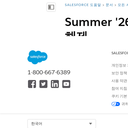
SALESFORCE 도움말
문서
모든 
위치:
목차 표시
Summer '
해제
Summer ’26부터 새 조직에서는
SALESFO
로 활성화되고, 다른 Edition
Salesforce의 레코드 페이지
개인정보
커뮤니케이션에 Salesforce
1-800-667-6389
보안 정책
Experience Cloud 사이트 
사용 약관
필수 Edition
참여 지침
지원 제품:
쿠키 기본
귀하
지원 제품:
Select Org
한국어