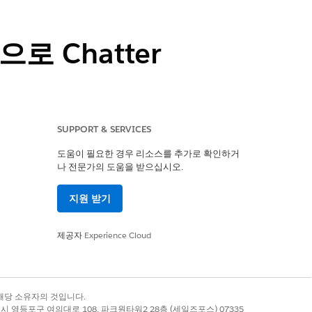
로 Chatter
조직에서 Salesforce 채널이 기본적으
SUPPORT & SERVICES
 사용하면 Slack을 사용하여
도움이 필요한 경우 리소스를 추가로 확인하거
atter 사용하여 커뮤니케이션하거나 내부
나 전문가의 도움을 받으십시오.
 수 있습니다. 사례 피드 또는
tter 활성화합니다.
지원 받기
tning Experience(Chatter)
제공자
Experience Cloud
esforce 채널)
자
에디션(Chatter)
록 상표는 해당 소유자의 것입니다.
별시 영등포구 여의대로 108, 파크원타워2 28층 (세일즈포스) 07335
tials
,
Professional
,
Enterprise
,