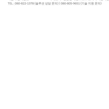
TEL : 080-822-1378 (솔루션 상담 문의) | 080-805-9651 (기술 지원 문의)
Performance
,
Unlimited
및
D
응용 프로그램 사용자 정의
Salesforce 관리자
Suite, Pro Suite, Enterprise, Unlimited Edition에
 Hyperforce 조직에서와 같이 Slack을 사용할 수 없는 경우를 제
 활성화할 수 있습니다. 자세한 내용은
Salesforce 채널
을 참조하십시
음과 같은 몇 가지 영향을 미칩니다.
작 관리자(1)에서 사용할 수 없습니다.
 탭, 게시자 및 피드(3)는 레코드 페이지에서 사용할 수 없습니다.
 사용할 수 없습니다.
.
트를 만들 때 고객 커뮤니티 템플릿을 선택할 수 없습니다.
서는 Chatter 기능을 사용할 수 없습니다.