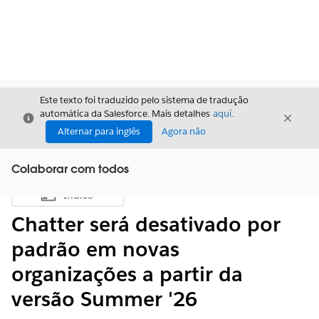
Este texto foi traduzido pelo sistema de tradução
automática da Salesforce. Mais detalhes
aqui
.
Fechar
Fecha
Fechar
Alternar para inglês
Agora não
Colaborar com todos
Índice
Mostrar índice
Chatter será desativado por
padrão em novas
organizações a partir da
versão Summer '26