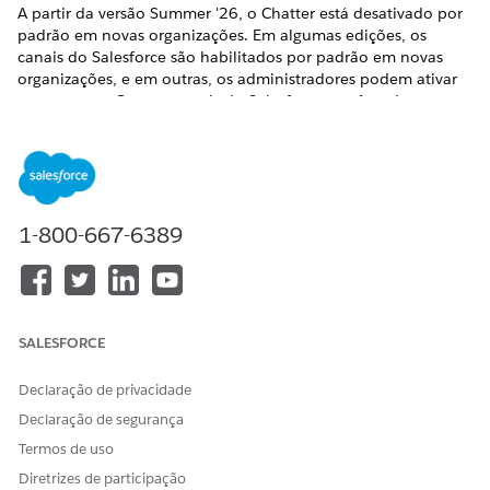
A partir da versão Summer '26, o Chatter está desativado por
padrão em novas organizações. Em algumas edições, os
canais do Salesforce são habilitados por padrão em novas
organizações, e em outras, os administradores podem ativar
esse recurso. Com os canais do Salesforce, você pode usar o
Slack para se comunicar em páginas de registro no Salesforce.
Você ainda pode optar por usar o Chatter para se comunicar
no Salesforce ou usar canais do Salesforce para
comunicações internas e Chatter para comunicações
externas. Se você tiver recursos que exijam funcionalidades
1-800-667-6389
ou APIs do Chatter, como o Feed do caso ou um site do
Experience Cloud, habilite o Chatter em Configuração.
EDIÇÕES NECESSÁRIAS
Disponível em:
Salesforce Classic e
Lightning Experience
SALESFORCE
(Chatter)
Declaração de privacidade
Lightning Experience
Declaração de segurança
(Canais do Salesforce)
Termos de uso
Disponível em:
Edições
Enterprise
,
Diretrizes de participação
Unlimited
e
Developer