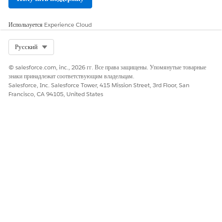
следующие:
Salesforce Chatter недоступен в средстве запуска приложений
Используется
Experience Cloud
(1).
Кнопка «Отслеживать» (2) и вкладка Chatter, публикатор и
Select Org
Русский
лента (3) недоступны на страницах записей.
Группы Chatter и вкладка «Группы» (4) недоступны.
© salesforce.com, inc., 2026 гг. Все права защищены. Упомянутые товарные
Лента обращений недоступна.
знаки принадлежат соответствующим владельцам.
Шаблон Customer Community недоступен для выбора при
Salesforce, Inc. Salesforce Tower, 415 Mission Street, 3rd Floor, San
создании сайта Experience Cloud.
Francisco, CA 94105, United States
Функции Chatter недоступны на сайтах Experience Cloud.
Chatter API недоступны.
Если пакет из AppExchange зависит от функций Chatter,
установка пакета может завершиться ошибкой.