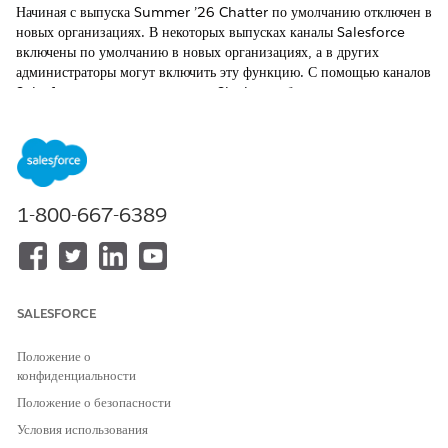
Начиная с выпуска Summer ’26 Chatter по умолчанию отключен в
новых организациях. В некоторых выпусках каналы Salesforce
включены по умолчанию в новых организациях, а в других
администраторы могут включить эту функцию. С помощью каналов
Salesforce можно использовать Slack для общения на страницах
записей в Salesforce. Вы можете выбрать использование Chatter
для общения в Salesforce или каналы Salesforce для внутренних
коммуникаций и Chatter для внешних коммуникаций. При
наличии функций, требующих функций Chatter или API
(например, лента обращений или сайт Experience Cloud),
1-800-667-6389
включите Chatter в настройках.
ТРЕБУЕМЫЕ ВЫПУСКИ
Доступно в версиях:
Salesforce Classic и
Lightning Experience
(Chatter)
SALESFORCE
Lightning Experience (каналы
Положение о
Salesforce)
конфиденциальности
Доступно в версиях:
Enterprise
,
Unlimited
и
Положение о безопасности
Developer
Edition (Chatter)
Условия использования