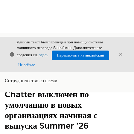
Данный текст был переведен при помощи системы
машинного перевода Salesforce. Дополнительные
Закрыть
Закры
сведения см.
здесь
.
Переключить на английский
Закрыт
Не сейчас
Сотрудничество со всеми
Содержание
Показать содержание
Chatter выключен по
умолчанию в новых
организациях начиная с
выпуска Summer ’26