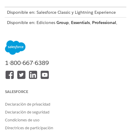
Disponible en: Salesforce Classic y Lightning Experience
Disponible en: Ediciones
Group
,
Essentials
,
Professional
,
Enterprise
,
Performance
,
Unlimited
,
Developer
y
Contact
Manager
Desde la ficha Chatter puede:
Publique contenido compartido con personas que le
siguen o comente en la publicación de otra persona.
1-800-667-6389
Decidir que le gustan publicaciones o comentarios para
demostrar su apoyo.
Comparta una publicación en su perfil o en un grupo.
Envíe un vínculo a la publicación para otros usuarios de
Chatter en un email o mensaje instantáneo.
SALESFORCE
Ver, filtrar y ordenar sus noticias en tiempo real para ver
publicaciones de las personas y registros que sigue y de
Declaración de privacidad
los grupos de los que es miembro. Vea, filtre y ordene
Declaración de seguridad
publicaciones que le mencionan, o bien publicaciones
Condiciones de uso
que agregó a favoritos, o todas las publicaciones de su
compañía.
Directrices de participación