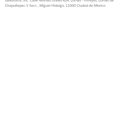
Salesforce, Inc. Calle Montes Urales 424, Lomas - Virreyes, Lomas de
Chapultepec V Secc., Miguel Hidalgo, 11000 Ciudad de México
¿RESOLVIÓ ESTE ARTÍCULO SU PROBLEMA?
¡Háganos saber cómo podemos mejorar!
Sí
No