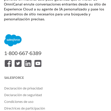
OmniCanal enrute conversaciones entrantes desde su sitio de
Experience Cloud a su agente de IA personalizado y pase los
parámetros de sitio necesarios para una búsqueda y
personalización precisas.
EDICIONES NECESARIAS
Disponible en: Lightning Experience en Enterprise Edition y
Unlimited por un coste adicional. Para comprar, póngase
en contacto con su ejecutivo de cuentas de Salesforce.
1-800-667-6389
Disponible en: Sitios de Aura Experience Cloud que utilizan
Build Your Own Template
Disponible en: Sitios de LWR Experience Cloud que utilizan
Build Your Own Template
SALESFORCE
PERMISOS DE USUARIO NECESARIOS
Declaración de privacidad
Para configurar canales de
Personalizar aplicación
Declaración de seguridad
mensajería
Condiciones de uso
Gestionar agentes
Agentforce
Directrices de participación