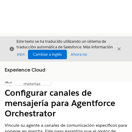
Este texto se ha traducido utilizando un sistema de
traducción automática de Salesforce. Más información
Cerrar
Cerrar
Cerrar
aquí
.
Cambiar a inglés
Ahora no
Experience Cloud
Índice de
Mostrar índice de materias
materias
Configurar canales de
mensajería para Agentforce
Orchestrator
Vincule su agente a canales de comunicación específicos para
ponerse en marcha. Este paso garantiza que el motor de