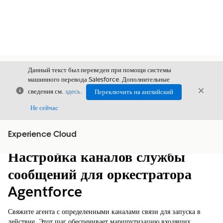
Данный текст был переведен при помощи системы
машинного перевода Salesforce. Дополнительные
Закрыть
Закры
сведения см.
здесь
.
Переключить на английский
Закрыт
Не сейчас
Experience Cloud
Содержание
Показать содержание
Настройка каналов службы
сообщений для оркестратора
Agentforce
Свяжите агента с определенными каналами связи для запуска в
действие. Этот шаг обеспечивает маршрутизацию входящих