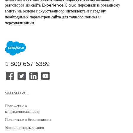
разговоров из сайта Experience Cloud персонализированному
агенту на основе искусственного интеллекта и передачу
необходимых параметров сайта для точного поиска и
персонализации.
ТРЕБУЕМЫЕ ВЕРСИИ
Доступно в версиях: Lightning Experience в выпусках
Enterprise и Unlimited за дополнительную плату. Для покупки
обратитесь к менеджеру по работе с клиентами Salesforce.
1-800-667-6389
Доступно в версиях: Сайты Aura Experience Cloud,
использующие шаблон Build Your Own
Доступно в версиях: Сайты LWR Experience Cloud,
использующие шаблон Build Your Own
SALESFORCE
ТРЕБУЕМЫЕ ПОЛНОМОЧИЯ ПОЛЬЗОВАТЕЛЯ
Положение о
конфиденциальности
Для настройки каналов службы
Настройка приложения
сообщений
Положение о безопасности
Управление Agentforce
Agents
Условия использования