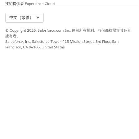
技術提供者
Experience Cloud
此文章是否解決您的問題？
Select Org
中文（繁體）
請讓我們知道，以便我們改進！
© Copyright 2026, Salesforce.com Inc. 保留所有權利。各個商標屬於其個別
是
否
擁有者。
Salesforce, Inc. Salesforce Tower, 415 Mission Street, 3rd Floor, San
Francisco, CA 94105, United States