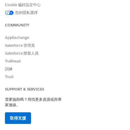
您有使用「外部 Einstein 工作人員」授權的工作人員。
Cookie 偏好設定中心
您的隱私選擇
您的網站已有增強型服務部署 (V2)
進入「設定」,在「快速尋找」方塊中輸入
,然後選取
傳訊設定
COMMUNITY
「
傳訊設定
」。
找到您的特定管道,然後按一下「
編輯
」。
AppExchange
捲動至「Omni-Channel 路由」區段,然後按一下「
編輯
」。
Salesforce 管理員
將「路由類型」設定為「
Agentforce 服務代理程式
」。
Salesforce 開發人員
選取您的工作人員,並驗證「傳回排隊」。
按一下「儲存」。
Trailhead
向下捲動至「參數對應」區段。
訓練
按一下「
新增」
以對應入口網頁安全性和搜尋邏輯所需的變數。
Trust
將您入口網頁的「網路識別碼」或「網站識別碼」對應至對應的
工作人員變數。
SUPPORT & SERVICES
這可確保工作人員知道其在您特定的 Experience Cloud 網站中
作業。
需要協助嗎？尋找更多資源或與專
使用「自訂參數」區段定義工作人員應用於個人化回應的任何額
家連線。
外資料點。
檢閱所有設定,確定「路由類型」顯示您的工作人員。
取得支援
按一下「
儲存
」。