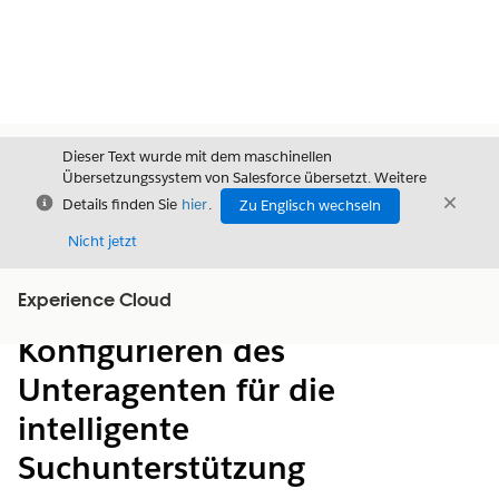
Dieser Text wurde mit dem maschinellen
Übersetzungssystem von Salesforce übersetzt. Weitere
Schließen
Schli
Details finden Sie
hier
.
Zu Englisch wechseln
Schließ
Nicht jetzt
Experience Cloud
Inhalt
Inhalt anzeigen
Konfigurieren des
Unteragenten für die
intelligente
Suchunterstützung