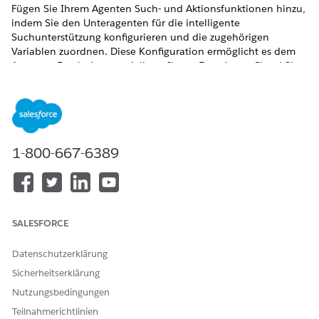
Fügen Sie Ihrem Agenten Such- und Aktionsfunktionen hinzu,
indem Sie den Unteragenten für die intelligente
Suchunterstützung konfigurieren und die zugehörigen
Variablen zuordnen. Diese Konfiguration ermöglicht es dem
Agenten, Ergebnisse speziell aus Ihrem Experience Cloud-Site-
Suchprofil abzurufen, und berücksichtigt Site-spezifische
Sicherheitsgrenzen und Datenquellen.
ERFORDERLICHE EDITIONEN
1-800-667-6389
Verfügbarkeit: Lightning Experience in der Enterprise und
Unlimited Edition gegen Aufpreis. Wenden Sie sich zum
Kauf an Ihren Salesforce-Kundenbeauftragten.
Verfügbarkeit: Aura Experience Cloud-Sites, die Build Your
Own Template verwenden
SALESFORCE
Verfügbarkeit: Build Your Own Template verwendende LWR
Experience Cloud-Sites
Datenschutzerklärung
Sicherheitserklärung
ERFORDERLICHE BENUTZERBERECHTIGUNGEN
Nutzungsbedingungen
Konfigurieren von
Systemadministratorprofi
Teilnahmerichtlinien