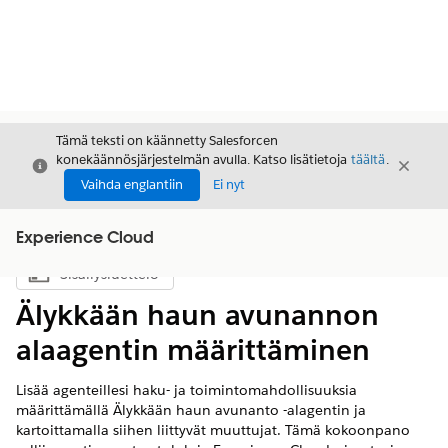
Tämä teksti on käännetty Salesforcen
konekäännösjärjestelmän avulla. Katso lisätietoja
täältä
.
Sulje
Sulje
Sulje
Vaihda englantiin
Ei nyt
Experience Cloud
Sisällysluettelo
Näytä sisällysluettelo
Älykkään haun avunannon
alaagentin määrittäminen
Lisää agenteillesi haku- ja toimintomahdollisuuksia
määrittämällä Älykkään haun avunanto -alagentin ja
kartoittamalla siihen liittyvät muuttujat. Tämä kokoonpano