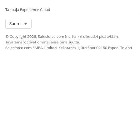
Muuttujien kartoittaminen:
Tarjoaja
Experience Cloud
Valitse Toiminnallinen älykäs haku -toiminto
alagenteista.
Select Org
Suomi
Kartoita Työkalun syöttöasetukset -osiossa oleva Haku-
kokoonpano-muuttuja Haku-kokoonpano-
© Copyright 2026, Salesforce.com Inc. Kaikki oikeudet pidätetään.
syöttökenttään.
Tavaramerkit ovat omistajiensa omaisuutta.
Kartoita Network-muuttuja Network ID -
Salesforce.com EMEA Limited, Keilaranta 1, 3rd floor 02150 Espoo Finland
syöttökenttään. Kartoita Portaalitunnus tiettyyn
sivustotunnukseesi, jotta se vastaa SCTR2-solun
kartoituslogiikkaa.
Tallenna työsi ja valitse
Valmis
.
Valitse
Aktivoi
.
RATKAISIKO TÄMÄ ARTIKKELI ONGELMASI?
Anna palautetta, jotta voimme kehittyä!
Kyllä
Ei