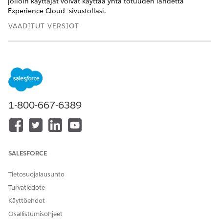
jolloin käyttäjät voivat käyttää yhtä totuuden lähdettä
Experience Cloud -sivustollasi.
VAADITUT VERSIOT
Käytettävissä: Lightning Experience Enterprise Edition- ja
Unlimited Edition -versioissa lisämaksusta. Ota yhteyttä
Salesforce-asiakkuuspäällikköösi ostaaksesi tuotteen.
Käytettävissä: Aura Experience Cloud -sivustot, jotka
käyttävät Build Your Own Mallia
1-800-667-6389
Käytettävissä: LWR Experience Cloud -sivustot, jotka
käyttävät Build Your Own Mallia
Enterprise Knowledge estää käyttäjiä siirtymästä eri
sovellusalustojen tai hakutyökalujen välillä. Kun Experience
SALESFORCE
Cloud -sivustosi harmonisoi dataa Data Cloudissa, se voi
näyttää artikkeleita seuraavista kohteista:
Tietosuojalausunto
Sisäiset säiliöt: Salesforce Knowledge (Knowledge).
Turvatiedote
Ulkoiset säiliöt: SharePoint, Confluence, Google Drive ja
Käyttöehdot
muut kolmansien osapuolten järjestelmät.
Osallistumisohjeet