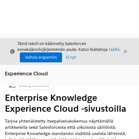
Tämä teksti on käännetty Salesforcen
konekäännösjärjestelmän avulla. Katso lisätietoja
täältä
.
Sulje
Sulje
Sulje
Vaihda englantiin
Ei nyt
Experience Cloud
Sisällysluettelo
Näytä sisällysluettelo
Enterprise Knowledge
Experience Cloud -sivustoilla
Tarjoa yhtenäistetty itsepalvelukokemus näyttämällä
artikkeleita sekä Salesforcesta että ulkoisista säiliöistä.
Enterprise Knowledge standardoi sisältöä useista lähteistä,