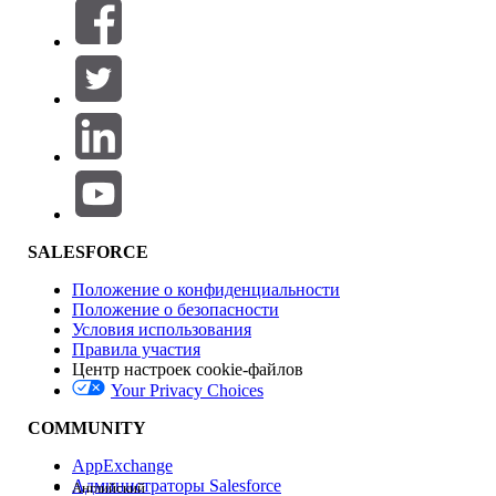
Фильтры (0)
ВЫБРАТЬ ФИЛЬТРЫ
Добавить
Область продуктов
Влияние на функции
SALESFORCE
Положение о конфиденциальности
Положение о безопасности
Условия использования
Правила участия
Центр настроек cookie-файлов
Your Privacy Choices
Версия
COMMUNITY
AppExchange
Администраторы Salesforce
Английский