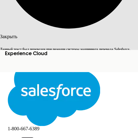
Поиск
Закрыть
Данный текст был переведен при помощи системы машинного перевода Salesforce.
Experience Cloud
Переключить на английский
Дополнительные сведения см.
здесь
.
Не сейчас
Закрыть
Закрыть
1-800-667-6389