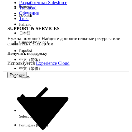
Разработчики Salesforce
Français
Trailhead
Возможности
Обучение
Deutsch
Trust
Italiano
SUPPORT & SERVICES
日本語
Нужна помощь? Найдите дополнительные ресурсы или
Очистить все
Готово
Español (México)
свяжитесь с экспертом.
Español
Получить поддержку
中文（简体）
Используется
Experience Cloud
中文（繁體）
Русский
한국어
Select Org
Русский
Português (Brasil)
Результаты отсутствуют