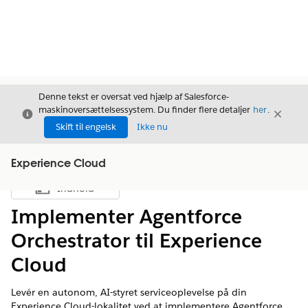
Denne tekst er oversat ved hjælp af Salesforce-
maskinoversættelsessystem. Du finder flere detaljer
her
.
Luk
Luk
Luk
Skift til engelsk
Ikke nu
Experience Cloud
Indhold
Vis indholdsfortegnelse
Implementer Agentforce
Orchestrator til Experience
Cloud
Levér en autonom, AI-styret serviceoplevelse på din
Experience Cloud-lokalitet ved at implementere Agentforce