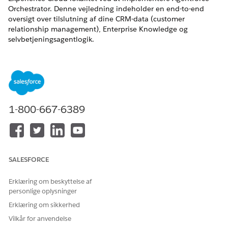
Orchestrator. Denne vejledning indeholder en end-to-end
oversigt over tilslutning af dine CRM-data (customer
relationship management), Enterprise Knowledge og
selvbetjeningsagentlogik.
EDITIONSHEADING
Tilgængelig i: Lightning Experience i Enterprise og
Unlimited Edition mod en merpris. Hvis du vil købe, skal du
kontakte din Salesforce-kontoansvarlige.
1-800-667-6389
Tilgængelig i: Aura Experience Cloud-lokaliteter, der bruger
Build Your Own Template
Tilgængelig i: LWR Experience Cloud-lokaliteter, der bruger
Build Your Own Template
SALESFORCE
Implementering af orkestrator kræver koordinering på tværs af
Erklæring om beskyttelse af
tre større Salesforce-områder: Data Cloud, Agentforce og
personlige oplysninger
Experience Cloud. Hvis du vil sikre en vellykket udrulning, skal
du bruge denne implementeringssekvens:
Erklæring om sikkerhed
Vilkår for anvendelse