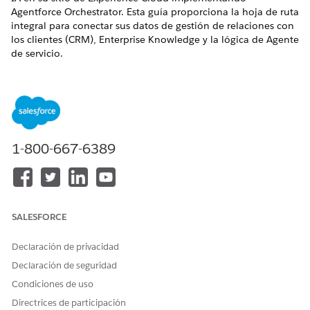
Agentforce Orchestrator. Esta guía proporciona la hoja de ruta
integral para conectar sus datos de gestión de relaciones con
los clientes (CRM), Enterprise Knowledge y la lógica de Agente
de servicio.
EDICIONES NECESARIAS
Disponible en: Lightning Experience en Enterprise Edition y
Unlimited Edition por un costo adicional. Para comprar,
haga contacto con su ejecutivo de cuentas de Salesforce.
1-800-667-6389
Disponible en: Sitios de Aura Experience Cloud que utilizan
Build Your Own Template
Disponible en: Sitios de LWR Experience Cloud que utilizan
Build Your Own Template
SALESFORCE
La implementación del orquestador requiere coordinación
Declaración de privacidad
entre tres áreas principales de Salesforce: Data Cloud,
Agentforce y Experience Cloud. Para asegurarse de una
Declaración de seguridad
implementación correcta, utilice esta secuencia de
Condiciones de uso
implementación:
Directrices de participación