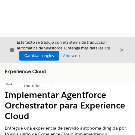
Este texto se tradujo con el sistema de traducción
automática de Salesforce. Obtenga más detalles
aquí
.
Cerrar
Cerrar
Cerrar
Cambiar a inglés
Ahora no
Experience Cloud
Índice de
Mostrar índice de materias
materias
Implementar Agentforce
Orchestrator para Experience
Cloud
Entregue una experiencia de servicio autónoma dirigida por
IA en su sitio de Experience Cloud implementando