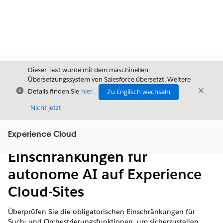
Dieser Text wurde mit dem maschinellen
Übersetzungssystem von Salesforce übersetzt. Weitere
Schließen
Schli
Details finden Sie
hier
.
Zu Englisch wechseln
Schließ
Nicht jetzt
Experience Cloud
Inhalt
Inhalt anzeigen
Einschränkungen für
autonome AI auf Experience
Cloud-Sites
Überprüfen Sie die obligatorischen Einschränkungen für
Such- und Orchestrierungsfunktionen, um sicherzustellen,