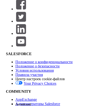
Фильтровать по (0)
ВЫБРАТЬ ФИЛЬТРЫ
Добавить
Область продуктов
Влияние на функции
SALESFORCE
Положение о конфиденциальности
Положение о безопасности
Условия использования
Правила участия
Центр настроек cookie-файлов
Your Privacy Choices
Версия
COMMUNITY
AppExchange
Администраторы Salesforce
Английский