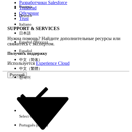
Разработчики Salesforce
Français
Trailhead
Возможности
Обучение
Deutsch
Trust
Italiano
SUPPORT & SERVICES
日本語
Нужна помощь? Найдите дополнительные ресурсы или
Очистить все
Готово
Español (México)
свяжитесь с экспертом.
Español
Получить поддержку
中文（简体）
Используется
Experience Cloud
中文（繁體）
Русский
한국어
Select Org
Русский
Português (Brasil)
Результаты отсутствуют