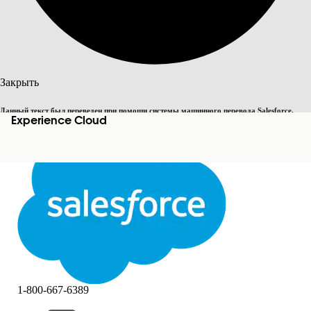
Поиск
Закрыть
Данный текст был переведен при помощи системы машинного перевода Salesforce.
Experience Cloud
Переключить на английский
Дополнительные сведения см.
здесь
.
Не сейчас
Закрыть
Закрыть
1-800-667-6389