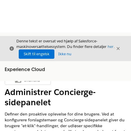
Denne tekst er oversat ved hjælp af Salesforce-
maskinoversættelsessystem. Du finder flere detaljer
her
.
Luk
Luk
Luk
Skift til engelsk
Ikke nu
Experience Cloud
Indhold
Vis indholdsfortegnelse
Administrer Concierge-
sidepanelet
Definer den proaktive oplevelse for dine brugere. Ved at
konfigurere forslagstemaer og Concierge-sidepanelet giver du
brugere "et-klik"-handlinger, der udløser specifikke