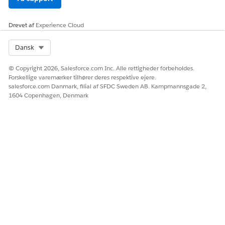
Page
.
I egenskabsfeltet Chatside skal du vælge
Concierge Chat
Page
.
Drevet af
Experience Cloud
Hvis du vil vise tidligere meddelelser for godkendte
brugere, skal du vælge Vis samtalehistorik.
Select Org
Dansk
Hvis du vil vise genveje for almindelige opgaver, skal du
vælge
Vis forslagstemaer
.
© Copyright 2026, Salesforce.com Inc. Alle rettigheder forbeholdes.
Forskellige varemærker tilhører deres respektive ejere.
Vælg en værdi for Maks. forslagstemaer for at bestemme
salesforce.com Danmark, filial af SFDC Sweden AB. Kampmannsgade 2,
antallet af anbefalingskategorier, der vises.
1604 Copenhagen, Denmark
Gem dit arbejde, og vælg
Udgiv
.
LØSTE DENNE ARTIKEL DIT PROBLEM?
Giv os besked, så vi kan forbedre os!
Ja
Nej