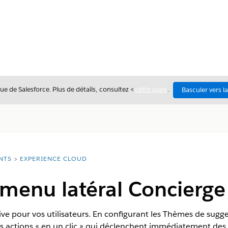
ue de Salesforce. Plus de détails, consultez <
cette page
.
Basculer vers l
NTS
EXPERIENCE CLOUD
menu latéral Concierge
ive pour vos utilisateurs. En configurant les Thèmes de sugge
des actions « en un clic » qui déclenchent immédiatement des 