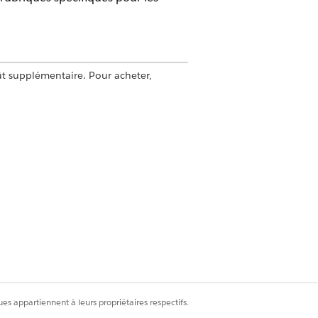
ût supplémentaire. Pour acheter,
iences
xpériences
es
u de l'objet
es appartiennent à leurs propriétaires respectifs.