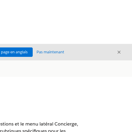
Ferme
a page en anglais
Pas maintenant
Fermer
stions et le menu latéral Concierge,
rubriques spécifiques pour les