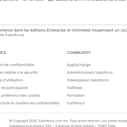
erience dans les éditions Enterprise et Unlimited moyennant un co
e Salesforce.
erience Cloud Aura qui utilisent Build Your Own Template
RCE
COMMUNITY
nce Cloud LWR qui utilisent Build Your Own Template
on de confidentialité
AppExchange
AUTORISATIONS UTILISATEUR REQUISES
n relative à la sécurité
Administrateurs Salesforce
Créer et configurer des expér
 d’utilisation
Développeurs Salesforce
s de participation
Trailhead
 conversations
Créer et configurer des e
 préférence des cookies
Formation
Afficher toutes les donné
 choix en matière de confidentialité
Confiance
OU
accès en lecture au nivea
© Copyright 2026, Salesforce.com Inc. Tous droits réservés. Les autres marqu
Salesforce.com France SAS – 3 Avenue Octave Gréard – 75007 Paris