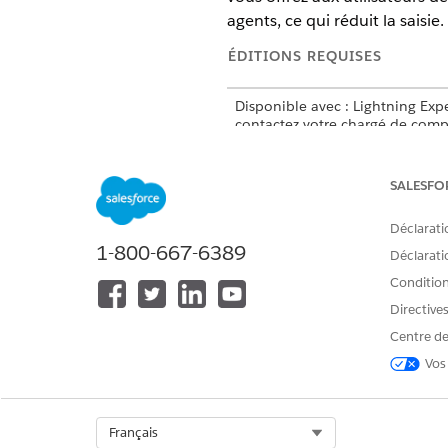
agents, ce qui réduit la saisie.
ÉDITIONS REQUISES
Disponible avec : Lightning Exp
contactez votre chargé de compt
Disponible avec : Les sites Exp
SALESFO
Disponible avec : Sites Experie
Déclarati
1-800-667-6389
Déclaratio
Pour configurer le menu latéral
Conditions
Directive
Pour configurer l'historique des
Centre de
Vos
Select Org
Français