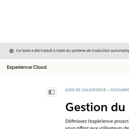
Fermer
Ce texte a été traduit à l’aide du système de traduction automatiq
Experience Cloud
AIDE DE SALESFORCE
DOCUME
Vous êtes ici :
Afficher la table des matières
Gestion du 
Définissez l'expérience proact
vous offrez aux utilisateurs 