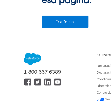
esa página.
Ir a Inicio
SALESFO
Declaraci
1-800-667-6389
Declaraci
Condicio
Directric
Centro de
Sus