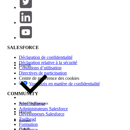
SALESFORCE
Déclaration de confidentialité
Déclaration relative à la sécurité
English
Conditions d’utilisation
Directives de participation
Centre de préférence des cookies
Vos choix en matière de confidentialité
COMMUNITY
AppExchange
Select Org
Français
Administrateurs Salesforce
Deutsch
Développeurs Salesforce
Trailhead
Italiano
Formation
Confiance
日本語