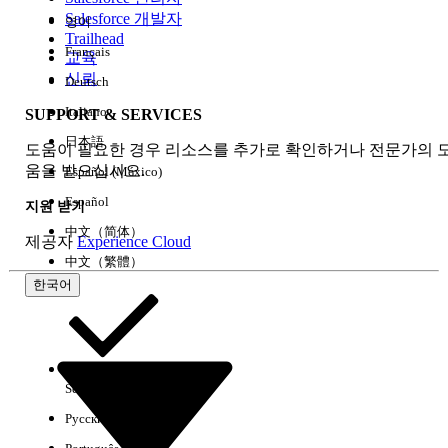
Salesforce 개발자
영어
경험
Trailhead
Français
교육
신뢰
Deutsch
Italiano
SUPPORT & SERVICES
모두 지우기
완료
日本語
도움이 필요한 경우 리소스를 추가로 확인하거나 전문가의 
움을 받으십시오.
Español (México)
Español
지원 받기
中文（简体）
제공자
Experience Cloud
中文（繁體）
한국어
Select Org
한국어
Русский
결과 없음