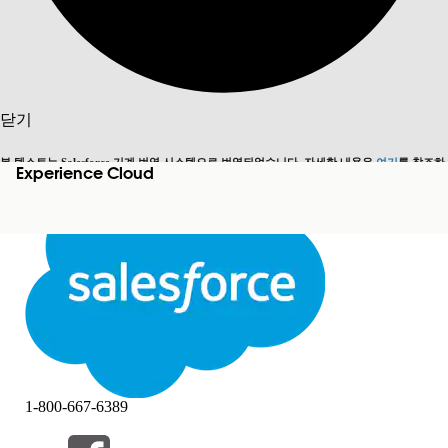
검색
닫기
본 텍스트는 Salesforce 기계 번역 시스템으로 번역되었습니다. 자세한 내용은
여기
를 참조하
Experience Cloud
영어로 전환
지금 안 함
세요.
닫기
닫기
1-800-667-6389