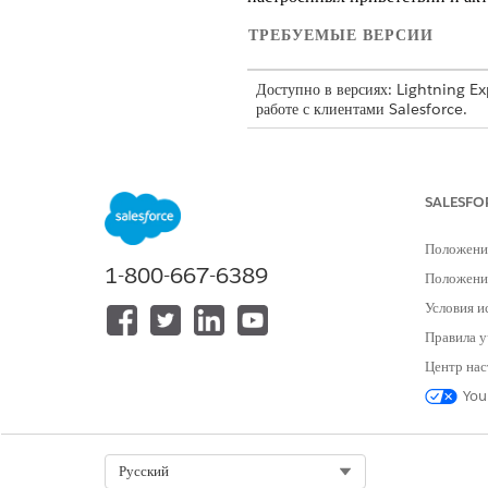
ТРЕБУЕМЫЕ ВЕРСИИ
Доступно в версиях: Lightning Ex
работе с клиентами Salesforce.
Доступно в версиях: Сайты Aura
Доступно в версиях: Сайты LWR 
SALESFO
Персонализация — это способно
Положени
личности пользователя, его ис
1-800-667-6389
Положение
использует Data Cloud DataGra
каждое взаимодействие, от пер
Условия и
пользователя.
Правила у
Центр нас
Система ссылается на настроен
You
Интерактивные кнопки: Неболь
определенные темы предложений
например, запуск формы приема
Select Org
Русский