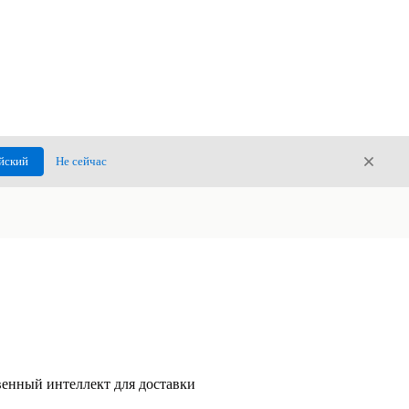
Закры
йский
Не сейчас
Закрыт
венный интеллект для доставки