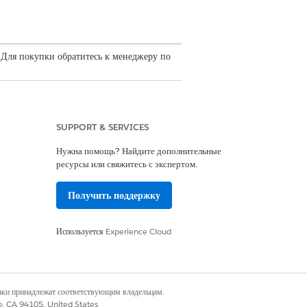
 Для покупки обратитесь к менеджеру по
SUPPORT & SERVICES
действия на основе уникальной
Нужна помощь? Найдите дополнительные
бщего взаимодействия агент
ресурсы или свяжитесь с экспертом.
их данных клиента. Таким образом,
етствует текущим потребностям
Получить поддержку
Используется
Experience Cloud
х основных расположениях:
напоминания. Эти кнопки представляют
список соответствующих действий,
наки принадлежат соответствующим владельцам.
co, CA 94105, United States