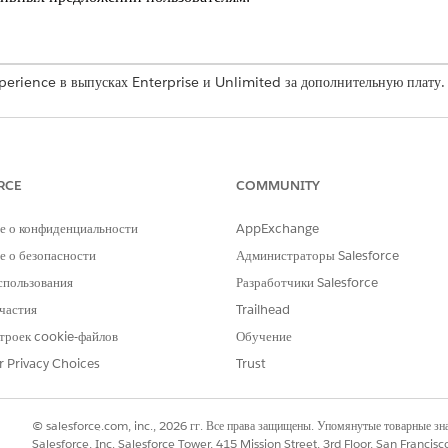
perience в выпусках Enterprise и Unlimited за дополнительную плату.
 Experience Cloud, использующие шаблон Build Your Own
Experience Cloud, использующие шаблон Build Your Own
RCE
COMMUNITY
сть агента обслуживания самообслуживания настраивать взаимо
е о конфиденциальности
AppExchange
тории и поведения в реальном времени. Вместо предоставления о
 о безопасности
Администраторы Salesforce
phs для закрепления приветствий и рекомендаций в фактическ
вичного приветствия до предложенных следующих шагов, соотв
спользования
Разработчики Salesforce
частия
Trailhead
троек cookie-файлов
Обучение
ные точки персонализации для отображения предложений в дву
r Privacy Choices
Trust
шие кнопки отображаются непосредственно под панелью объединенного 
. При нажатии пользователем кнопки система отображает развернутый 
 из объединенного каталога.
© salesforce.com, inc., 2026 гг. Все права защищены. Упомянутые товарные з
Salesforce, Inc. Salesforce Tower, 415 Mission Street, 3rd Floor, San Francis