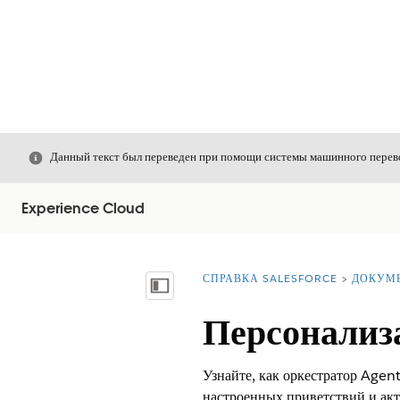
Закрыть
Данный текст был переведен при помощи системы машинного перево
Experience Cloud
СПРАВКА SALESFORCE
ДОКУМ
Вы находитесь здесь:
Показать содержание
Персонализ
Узнайте, как оркестратор Agen
настроенных приветствий и ак